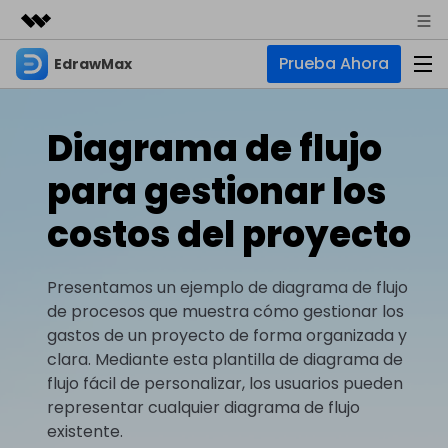
Prueba Ahora
EdrawMax
Productos destacados
Creatividad digital con AIGC
Empresas
Productos
Utilidades
Diagrama de flujo
Resumen
Quiénes somos
EdrawMax
Soluciones
para gestionar los
Soluciones
Software de diagramas integral
Para diagramas
Sala de prensa
costos del proyecto
IA
Diagrama de flujo
Hot
Tienda
IA para diagramas
EdrawMax Online
Presentamos un ejemplo de diagrama de flujo
Recursos
Plano de planta
Nuevo
¿Necesitas la versión en línea? Haz clic aquí
de procesos que muestra cómo gestionar los
Diagrama de IA
Hot
Soporte
Blog
Diagrama P&ID
gastos de un proyecto de forma organizada y
EdrawMind
Soporte
Chat de IA
Nuevo
clara. Mediante esta plantilla de diagrama de
Diagrama UML
Mapas mentales y lluvia de ideas
Artículos
flujo fácil de personalizar, los usuarios pueden
Diagrama de flujo de IA
Guía
Artículos sobre diagramas
Negocios
Para mapas mentales
representar cualquier diagrama de flujo
Descubre cómo aprovechar nuestras herramientas.
PowerPoint de IA
existente.
Tendencia
Mapa mental
Para EdrawMax >
Para EdrawMind >