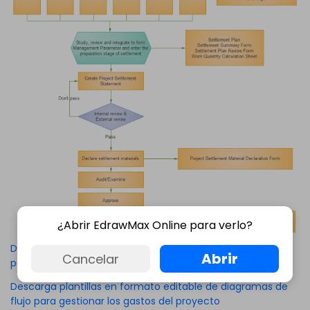
¿Abrir EdrawMax Online para verlo?
Descarga plantillas en formato PDF de diagramas de flujo
Abrir
Cancelar
para gestionar los gastos del proyecto
Descarga plantillas en formato editable de diagramas de
flujo para gestionar los gastos del proyecto