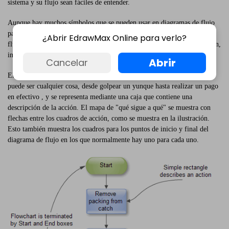
sistema y su flujo sean fáciles de entender.
Aunque hay muchos símbolos que se pueden usar en diagramas de flujo
para representar diferentes tipos de pasos, se pueden crear diagramas de
¿Abrir EdrawMax Online para verlo?
flujo precisos usando muy pocos de ellos (por ejemplo, proceso, decisión,
inicio, retraso, nube).
Abrir
Cancelar
El
elemento básico de un diagrama de flujo
es la acción simple, que
puede ser cualquier cosa, desde golpear un yunque hasta realizar un pago
en efectivo , y se representa mediante una caja que contiene una
descripción de la acción. El mapa de "qué sigue a qué" se muestra con
flechas entre los cuadros de acción, como se muestra en la ilustración.
Esto también muestra los cuadros para los puntos de inicio y final del
diagrama de flujo en los que normalmente hay uno para cada uno.