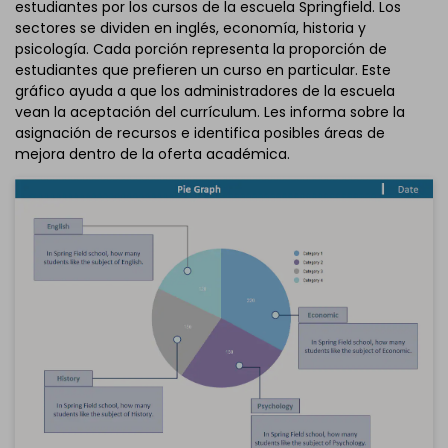
estudiantes por los cursos de la escuela Springfield. Los
sectores se dividen en inglés, economía, historia y
psicología. Cada porción representa la proporción de
estudiantes que prefieren un curso en particular. Este
gráfico ayuda a que los administradores de la escuela
vean la aceptación del currículum. Les informa sobre la
asignación de recursos e identifica posibles áreas de
mejora dentro de la oferta académica.
Haz clic para descargar y utilizar esta plantilla.
El archivo
eddx
debe abrirse en EdrawMax.
Si aún no lo tienes, puedes descargar
EdrawMax
gratuitamente desde el enlace que se encuentra
a
continuación.
También puedes probar
EdrawMax en línea
gratis desde
el enlace que se encuentra
a continuación.