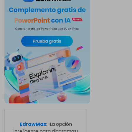
EdrawMax
: ¡La opción
inteligente para diagramas!