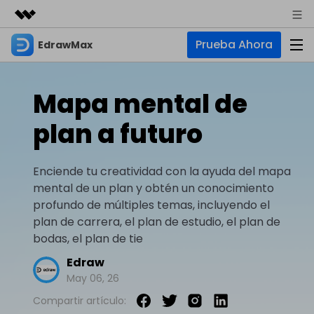
Prueba Ahora
EdrawMax
Productos destacados
Creatividad digital con AIGC
Empresas
Productos
Utilidades
Mapa mental de
Resumen
Quiénes somos
EdrawMax
Soluciones
plan a futuro
Soluciones
Software de diagramas integral
Para diagramas
Sala de prensa
IA
Enciende tu creatividad con la ayuda del mapa
Diagrama de flujo
Hot
Tienda
mental de un plan y obtén un conocimiento
IA para diagramas
EdrawMax Online
Recursos
profundo de múltiples temas, incluyendo el
Plano de planta
Nuevo
¿Necesitas la versión en línea? Haz clic aquí
Diagrama de IA
Hot
plan de carrera, el plan de estudio, el plan de
Soporte
Blog
Diagrama P&ID
bodas, el plan de tie
EdrawMind
Soporte
Chat de IA
Nuevo
Diagrama UML
Mapas mentales y lluvia de ideas
Edraw
Artículos
Diagrama de flujo de IA
May 06, 26
Guía
Artículos sobre diagramas
Negocios
Para mapas mentales
Descubre cómo aprovechar nuestras herramientas.
PowerPoint de IA
Compartir artículo:
Tendencia
Mapa mental
Para EdrawMax >
Para EdrawMind >