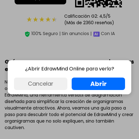
Calificación G2: 4,5/5
(Más de 2360 reseñas)
100% Seguro | Sin anuncios |
Con IA
Guía paso a paso para crear organigramas
¿Abrir EdrawMind Online para verlo?
en EdrawMind
Navegar por el panorama complicado de las estructuras
Abrir
Cancelar
organizacionales nunca fue más sencillo como con
EdrawMind, una herramienta versátil de diagramación
diseñada para simplificar la creación de organigramas
visualmente atractivos. Ahora, veamos una guía paso a
paso para descubrir todo el potencial de EdrawMind y crear
organigramas que no solo expliquen, sino también
cautiven.