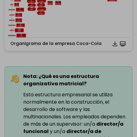
Organigrama de la empresa Coca-Cola
Haz clic para descargar y utilizar esta plantilla.
*El
archivo emmx
debe abrirse en EdrawMind.
Si aún no lo tienes, descarga
EdrawMind
gratis desde
el siguiente enlace.
También puedes probar
EdrawMind Online
gratis desde
Nota: ¿Qué es una estructura
el siguiente enlace.
organizativa matricial?
Esta estructura empresarial se utiliza
normalmente en la construcción, el
desarrollo de software y las
multinacionales. Los empleados dependen
de más de un supervisor: un/a
director/a
funcional
y un/a
director/a de