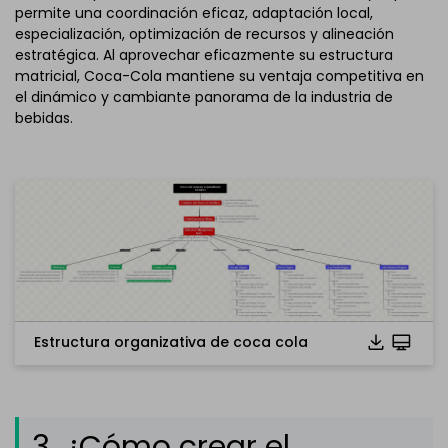
permite una coordinación eficaz, adaptación local,
especialización, optimización de recursos y alineación
estratégica. Al aprovechar eficazmente su estructura
matricial, Coca-Cola mantiene su ventaja competitiva en
el dinámico y cambiante panorama de la industria de
bebidas.
Estructura organizativa de coca cola
Haz clic para descargar y utilizar esta plantilla.
El archivo
emmx
se debe abrir en EdrawMind.
Si aún no lo tienes, descárgalo
GRATIS
desde
abajo.
También puedes probar
EdrawMind Online
gratis.
3. ¿Cómo crear el