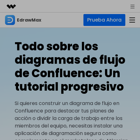
Prueba Ahora
EdrawMax
Productos destacados
Creatividad digital con AIGC
Empresas
Productos
Utilidades
Todo sobre los
Resumen
Quiénes somos
EdrawMax
Soluciones
diagramas de flujo
Soluciones
Software de diagramas integral
Para diagramas
Sala de prensa
de Confluence: Un
IA
Hot
Diagrama de flujo
tutorial progresivo
Tienda
IA para diagramas
EdrawMax Online
Recursos
Plano de planta
Nuevo
Hot
¿Necesitas la versión en línea? Haz clic aquí
Diagrama de IA
Soporte
Blog
Si quieres construir un diagrama de flujo en
Diagrama P&ID
EdrawMind
Soporte
Chat de IA
Nuevo
Confluence para destacar tus planes de
Diagrama UML
Mapas mentales y lluvia de ideas
Artículos
acción o dividir la carga de trabajo entre los
Diagrama de flujo de IA
Guía
miembros del equipo, necesitas instalar una
Artículos sobre diagramas
Negocios
Para mapas mentales
Descubre cómo aprovechar nuestras herramientas.
aplicación de diagramación segura como
PowerPoint de IA
Tendencia
Mapa mental
Para EdrawMax >
Para EdrawMind >