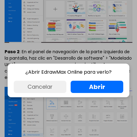
Paso 2
: En el panel de navegación de la parte izquierda de
la pantalla, haz clic en "Desarrollo de software" > "Modelado
UmL" y espera a que se carguen las plantillas. A
continuación, elige una de las plantillas gratuitas o haz clic
¿Abrir EdrawMax Online para verlo?
en el ícono "+" para crear el diagrama desde cero.
Abrir
Cancelar