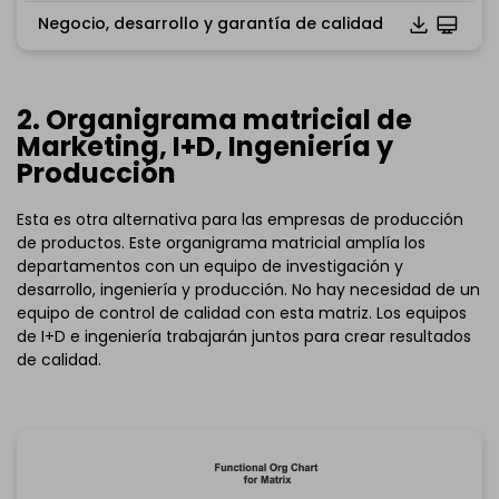
Negocio, desarrollo y garantía de calidad
Haz clic para descargar y utilizar esta plantilla.
*El archivo
emmx
necesita ser abierto en EdrawMind.
Si aún no tienes
EdrawMind
,descárgalo gratis
a
2. Organigrama matricial de
continuación.
Marketing, I+D, Ingeniería y
También puedes probar
EdrawMind Online
de forma
gratuita
a continuación.
Producción
Esta es otra alternativa para las empresas de producción
de productos. Este organigrama matricial amplía los
departamentos con un equipo de investigación y
desarrollo, ingeniería y producción. No hay necesidad de un
equipo de control de calidad con esta matriz. Los equipos
de I+D e ingeniería trabajarán juntos para crear resultados
de calidad.