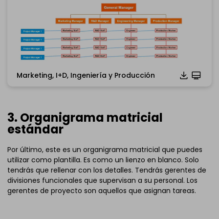
Marketing, I+D, Ingeniería y Producción
Haz clic para descargar y utilizar esta plantilla.
*El archivo
emmx
necesita ser abierto en EdrawMind.
Si aún no tienes
EdrawMind
,descárgalo gratis
a
3. Organigrama matricial
continuación.
estándar
También puedes probar
EdrawMind Online
de forma
gratuita
a continuación.
Por último, este es un organigrama matricial que puedes
utilizar como plantilla. Es como un lienzo en blanco. Solo
tendrás que rellenar con los detalles. Tendrás gerentes de
divisiones funcionales que supervisan a su personal. Los
gerentes de proyecto son aquellos que asignan tareas.