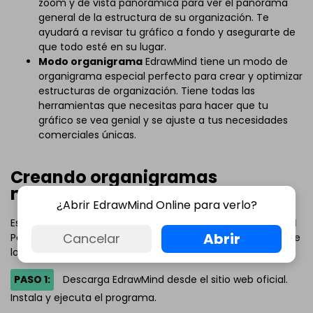
zoom y de vista panorámica para ver el panorama
general de la estructura de su organización. Te
ayudará a revisar tu gráfico a fondo y asegurarte de
que todo esté en su lugar.
Modo organigrama
EdrawMind tiene un modo de
organigrama especial perfecto para crear y optimizar
estructuras de organización. Tiene todas las
herramientas que necesitas para hacer que tu
gráfico se vea genial y se ajuste a tus necesidades
comerciales únicas.
Creando organigramas
matriciales con EdrawMind
¿Abrir EdrawMind Online para verlo?
Es fácil
crear hermosos organigramas
con
EdrawMind
Abrir
Cancelar
Para comenzar a crear tus organigramas matriciales, sigue
los siguientes pasos:
PASO 1:
Descarga EdrawMind desde el sitio web oficial.
Instala y ejecuta el programa.