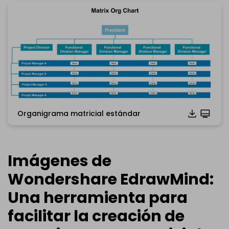
Organigrama matricial estándar
Haz clic para descargar y utilizar esta plantilla.
*El archivo
emmx
necesita ser abierto en EdrawMind.
Si aún no tienes
EdrawMind
,descárgalo gratis
a
Imágenes de
continuación.
También puedes probar
EdrawMind Online
de forma
Wondershare EdrawMind:
gratuita
a continuación.
Una herramienta para
facilitar la creación de