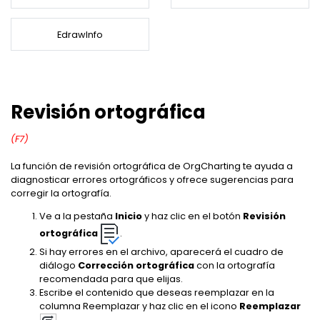
EdrawMind Online
¿Cómo crear diagramas de cableado?
Explorar IA de EdrawMax >>
EdrawMax
EdrawMind
Mapa conceptual
¿Necesitas la versión en línea? Haz clic aquí
¿Qué hay de nuevo?
Novedades
EdrawInfo
IA para mapas mentales
EdrawMind Móvil
Últimas novedades y actualizaciones de productos.
Lluvia de ideas
Iniciar sesión
Precios
Para EdrawMax >
Para EdrawMind >
¿No quieres usar la computadora? ¡Aplicación para iOS y Android aquí tienes!
Generador de PPT
Mapa mental de IA
Tomar apuntes
Convierte texto en diagramas en
Especificaciones técnicas
PowerPoint.
EdrawProj
Mapa conceptual de IA
Revisión ortográfica
Buscar
Requisitos y funcionalidades
Explora todas las diagramas >>
Software de diagramas de Gantt
Sobre EdrawMax >
Sobre EdrawMind >
Dispositiva de IA
(F7)
Preguntas frecuentes
Organigramas con IA
Respuestas rápidas más comunes
La función de revisión ortográfica de OrgCharting te ayuda a
Sobre EdrawMax >
Sobre EdrawMind >
diagnosticar errores ortográficos y ofrece sugerencias para
corregir la ortografía.
Explorar IA de EdrawMind >>
Ve a la pestaña
Inicio
y haz clic en el botón
Revisión
ortográfica
.
Si hay errores en el archivo, aparecerá el cuadro de
diálogo
Corrección ortográfica
con la ortografía
recomendada para que elijas.
Escribe el contenido que deseas reemplazar en la
columna Reemplazar y haz clic en el icono
Reemplazar