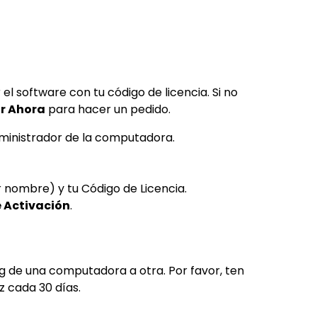
IA de EdrawMind
Creador de IA para
mapa mental.
el software con tu código de licencia. Si no
r Ahora
para hacer un pedido.
dministrador de la computadora.
 nombre) y tu Código de Licencia.
e Activación
.
g de una computadora a otra. Por favor, ten
z cada 30 días.