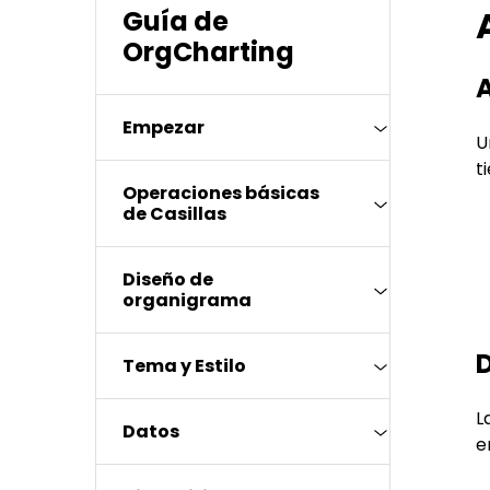
Conocimientos
Guía de
Para EdrawMax >
Centro de conocimientos
OrgCharting
A
Empezar
U
t
Operaciones básicas
de Casillas
Diseño de
organigrama
D
Tema y Estilo
L
Datos
e