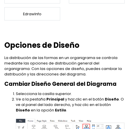
EdrawMind Online
¿Cómo crear diagramas de cableado?
Explorar IA de EdrawMax >>
EdrawMax
EdrawMind
Mapa conceptual
¿Necesitas la versión en línea? Haz clic aquí
¿Qué hay de nuevo?
Novedades
EdrawInfo
IA para mapas mentales
EdrawMind Móvil
Últimas novedades y actualizaciones de productos.
Lluvia de ideas
Iniciar sesión
Precios
Para EdrawMax >
Para EdrawMind >
¿No quieres usar la computadora? ¡Aplicación para iOS y Android aquí tienes!
Generador de PPT
Mapa mental de IA
Tomar apuntes
Convierte texto en diagramas en
Especificaciones técnicas
PowerPoint.
EdrawProj
Mapa conceptual de IA
Opciones de Diseño
Buscar
Requisitos y funcionalidades
Explora todas las diagramas >>
Software de diagramas de Gantt
Sobre EdrawMax >
Sobre EdrawMind >
Dispositiva de IA
La distribución de las formas en un organigrama se controla
Preguntas frecuentes
mediante las opciones de distribución general del
Organigramas con IA
Respuestas rápidas más comunes
organigrama. Con las opciones de diseño, puedes cambiar la
Sobre EdrawMax >
Sobre EdrawMind >
distribución y las direcciones del diagrama.
Explorar IA de EdrawMind >>
Cambiar Diseño General del Diagrama
Selecciona la casilla superior.
Ve a la pestaña
Principal
y haz clic en el botón
Diseño
. O
ve al panel del lado derecho, y haz clic en el botón
Diseño
en la opción
Estilo
.