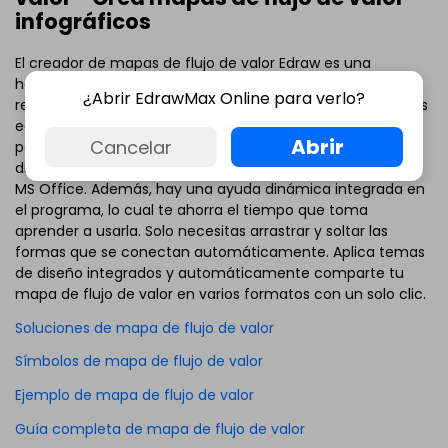
infográficos
El creador de mapas de flujo de valor Edraw es una
herramienta sencilla y extremadamente útil. Produce
¿Abrir EdrawMax Online para verlo?
resultados de diagramas vectoriales componiendo formas
editables. Incluso los principiantes que no tienen habilidad
Abrir
Cancelar
para dibujar pueden usar esta app fácilmente y obtener
diagramas profesionales. La interfaz es muy similar a la de
MS Office. Además, hay una ayuda dinámica integrada en
el programa, lo cual te ahorra el tiempo que toma
aprender a usarla. Solo necesitas arrastrar y soltar las
formas que se conectan automáticamente. Aplica temas
de diseño integrados y automáticamente comparte tu
mapa de flujo de valor en varios formatos con un solo clic.
Soluciones de mapa de flujo de valor
Símbolos de mapa de flujo de valor
Ejemplo de mapa de flujo de valor
Guía completa de mapa de flujo de valor