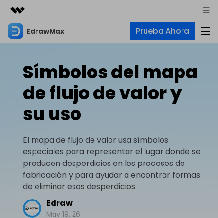
Prueba Ahora
EdrawMax
Productos destacados
Creatividad digital con AIGC
Empresas
Productos
Utilidades
Símbolos del mapa
Resumen
Quiénes somos
EdrawMax
Soluciones
de flujo de valor y
Soluciones
Software de diagramas integral
Para diagramas
Sala de prensa
su uso
IA
Hot
Diagrama de flujo
Tienda
IA para diagramas
EdrawMax Online
El mapa de flujo de valor usa símbolos
Recursos
Plano de planta
Nuevo
¿Necesitas la versión en línea? Haz clic aquí
especiales para representar el lugar donde se
Hot
Diagrama de IA
Soporte
Blog
Diagrama P&ID
producen desperdicios en los procesos de
EdrawMind
Soporte
Chat de IA
Nuevo
fabricación y para ayudar a encontrar formas
Diagrama UML
Mapas mentales y lluvia de ideas
Artículos
de eliminar esos desperdicios
Diagrama de flujo de IA
Guía
Artículos sobre diagramas
Negocios
Para mapas mentales
Edraw
Descubre cómo aprovechar nuestras herramientas.
PowerPoint de IA
May 19, 26
Tendencia
Mapa mental
Para EdrawMax >
Para EdrawMind >