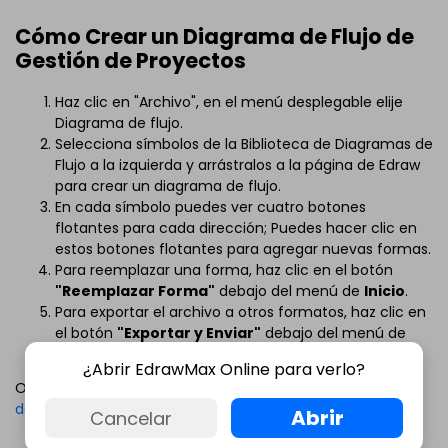
Cómo Crear un Diagrama de Flujo de
Gestión de Proyectos
Haz clic en "Archivo", en el menú desplegable elije
Diagrama de flujo.
Selecciona símbolos de la Biblioteca de Diagramas de
Flujo a la izquierda y arrástralos a la página de Edraw
para crear un diagrama de flujo.
En cada símbolo puedes ver cuatro botones
flotantes para cada dirección; Puedes hacer clic en
estos botones flotantes para agregar nuevas formas.
Para reemplazar una forma, haz clic en el botón
"Reemplazar Forma"
debajo del menú de
Inicio
.
Para exportar el archivo a otros formatos, haz clic en
el botón
"Exportar y Enviar"
debajo del menú de
Archivo
.
¿Abrir EdrawMax Online para verlo?
Obtén más información sobre
Cómo Crear un Diagrama
de Flujo Básico
.
Abrir
Cancelar