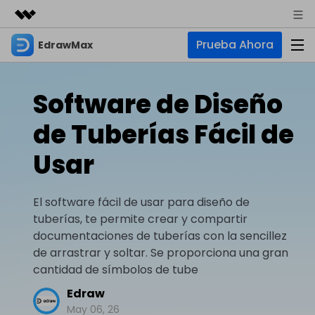
Prueba Ahora
EdrawMax
Productos destacados
Creatividad digital con AIGC
Empresas
Productos
Utilidades
Software de Diseño
Resumen
Quiénes somos
EdrawMax
Soluciones
de Tuberías Fácil de
Soluciones
Software de diagramas integral
Para diagramas
Sala de prensa
Usar
IA
Hot
Diagrama de flujo
Tienda
IA para diagramas
EdrawMax Online
El software fácil de usar para diseño de
Recursos
Plano de planta
Nuevo
¿Necesitas la versión en línea? Haz clic aquí
tuberías, te permite crear y compartir
Hot
Diagrama de IA
Soporte
Blog
Diagrama P&ID
documentaciones de tuberías con la sencillez
EdrawMind
Soporte
Chat de IA
Nuevo
de arrastrar y soltar. Se proporciona una gran
Diagrama UML
Mapas mentales y lluvia de ideas
Artículos
cantidad de símbolos de tube
Diagrama de flujo de IA
Guía
Artículos sobre diagramas
Negocios
Para mapas mentales
Edraw
Descubre cómo aprovechar nuestras herramientas.
PowerPoint de IA
May 06, 26
Tendencia
Mapa mental
Para EdrawMax >
Para EdrawMind >