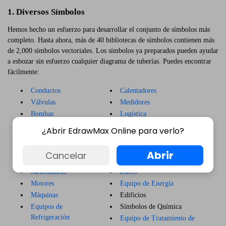
1. Diversos Símbolos
Hemos hecho un esfuerzo para desarrollar el conjunto de símbolos más
completo. Hasta ahora, más de 40 bibliotecas de símbolos contienen más
de 2,000 símbolos vectoriales. Los símbolos ya preparados pueden ayudar
a esbozar sin esfuerzo cualquier diagrama de tuberías. Puedes encontrar
fácilmente:
Conductos
Calentadores
Válvulas
Medidores
Bombas
Logística
Transportadores
Contenedores
¿Abrir EdrawMax Online para verlo?
Calefactores
Instalaciones de Planta
Sopladores
Alambres y cables
Abrir
Cancelar
Símbolos de HVAC
Botones de Presión
Mezcladoras
Luces
Motores
Equipo de Energía
Máquinas
Edificios
Equipos de
Símbolos de Química
Refrigeración
Equipo de Tratamiento de