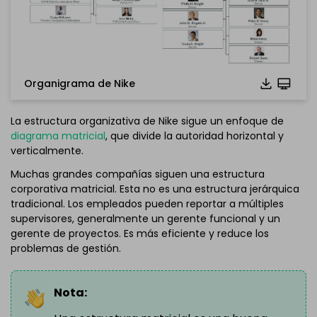
Organigrama de Nike
La estructura organizativa de Nike sigue un enfoque de
Haz clic para descargar y usar esta plantilla.
diagrama matricial
, que divide la autoridad horizontal y
*El archivo
emmx
debe estar abierto en EdrawMind.
verticalmente.
Si todavía no tienes EdrawMind, descarga
EdrawMind
Muchas grandes compañías siguen una estructura
desde
debajo.
corporativa matricial. Esta no es una estructura jerárquica
También puedes probar
EdrawMind Online
GRATIS desde
tradicional. Los empleados pueden reportar a múltiples
debajo.
supervisores, generalmente un gerente funcional y un
gerente de proyectos. Es más eficiente y reduce los
problemas de gestión.
Nota: