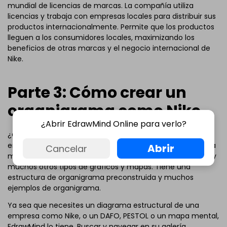
mundial de licencias de marcas. La compañía utiliza
licencias y trabaja con empresas locales para distribuir sus
productos internacionalmente. Permite que los productos
lleguen a los consumidores locales, maximizando los
beneficios de otras marcas y el negocio internacional de
Nike.
Parte 3: Cómo crear un
organigrama como Nike
¿Abrir EdrawMind Online para verlo?
¿Quieres crear una estructura organizativa para tu
empresa o tarea? Prueba
EdrawMind
. Es una herramienta
Abrir
Cancelar
muy fácil de usar para la
elaboración de un organigrama
y
muchos otros tipos de gráficos y mapas. Tiene una
estructura de organigrama preconstruida y muchos
ejemplos de organigrama.
Ya sea que necesites un diagrama estructural de una
empresa como Nike, o un DAFO, PESTOL o un mapa mental,
EdrawMind lo tiene. Buscar y navegar en su galería.