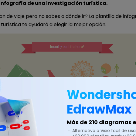
 infografía de una investigación turística.
an de viaje pero no sabes a dónde ir? La plantilla de infog
 turística te ayudará a elegir la mejor opción.
Wondersh
EdrawMax
Más de 210 diagramas en
・ Alternativa a Visio fácil de usar