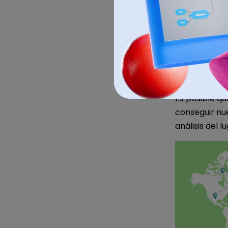
Plantilla de
Es posible qu
conseguir nue
análisis del l