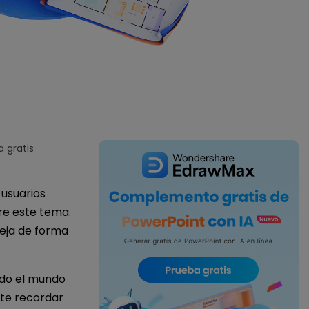
IA de EdrawMind
Creador de IA para
mapa mental.
a gratis
 usuarios
re este tema.
leja de forma
todo el mundo
nte recordar