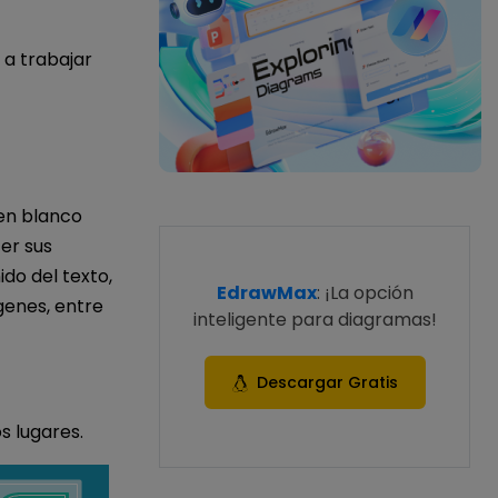
 a trabajar
 en blanco
cer sus
do del texto,
EdrawMax
: ¡La opción
ágenes, entre
inteligente para diagramas!
Descargar Gratis
s lugares.