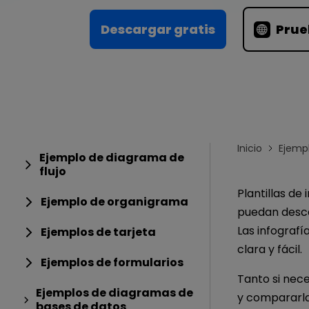
Conocimientos
Para EdrawMax >
Centro de conocimientos
Descargar gratis
Prue
Inicio
Ejemp
Ejemplo de diagrama de
flujo
Plantillas de
Ejemplo de organigrama
puedan desca
Las infografí
Ejemplos de tarjeta
clara y fácil.
Ejemplos de formularios
Tanto si nece
Ejemplos de diagramas de
y compararla
bases de datos