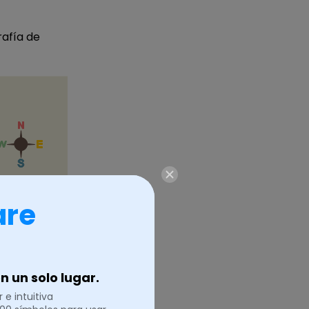
rafía de
are
 un solo lugar.
 e intuitiva