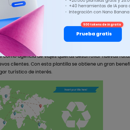
・ +20.000 plantillas gratis y 26
・ +40 herramientas de IA para
・ Integración con Nano Banana
500 tokens de IA gratis
Prueba gratis
 infografía de encuesta turística.
e como agencia de viajes quieras desarrollar nuevas ruta
vos clientes. Con esta plantilla se obtiene un gran benefi
ugar turístico de interés.