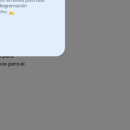
.000 símbolos para usar
 diagramación
 Pro
s para
cio para el