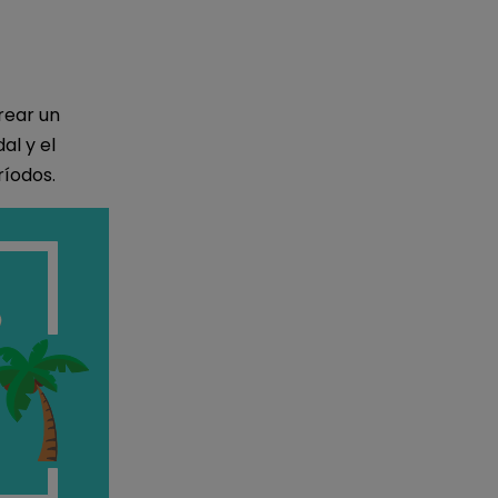
rear un
al y el
ríodos.