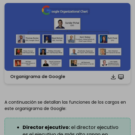
Organigrama de Google
Haz clic para descargar y utilizar esta plantilla.
*El archivo
emmx
se tiene que abrir en EdrawMind.
A continuación se detallan las funciones de los cargos en
Si aún no lo tienes, descarga
EdrawMind
gratis
aquí.
este organigrama de Google:
Tu también puedes probar
EdrawMind online
gratis
aquí.
Director ejecutivo:
el director ejecutivo
es el ejecutivo de más alto rango en