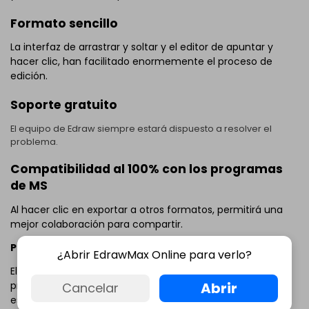
Formato sencillo
La interfaz de arrastrar y soltar y el editor de apuntar y
hacer clic, han facilitado enormemente el proceso de
edición.
Soporte gratuito
El equipo de Edraw siempre estará dispuesto a resolver el
problema.
Compatibilidad al 100% con los programas
de MS
Al hacer clic en exportar a otros formatos, permitirá una
mejor colaboración para compartir.
Plantillas de dibujo de óptica
¿Abrir EdrawMax Online para verlo?
El software de dibujo de óptica incluye algunas formas
Abrir
prediseñadas como lente convexa, superficie esférica,
Cancelar
espejo, cuerpo, rayo, bombilla, fuente de luz y cristal. Solo