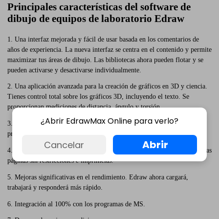
Principales características del software de
dibujo de equipos de laboratorio Edraw
1. Una interfaz mejorada y fácil de usar basada en los comentarios de
años de experiencia. La nueva interfaz se centra en el contenido y permite
maximizar tus áreas de dibujo. Las bibliotecas ahora pueden flotar y se
pueden activarse y desactivarse individualmente.
2. Una aplicación avanzada para la creación de gráficos en 3D y ciencia.
Tienes control total sobre los gráficos 3D, incluyendo el texto. Se
proporcionan mediciones de distancia, ángulo y torsión.
¿Abrir EdrawMax Online para verlo?
3.Una colección inclusiva de símbolos predefinidos, plantillas
prediseñadas, fondos, imágenes y más.
Abrir
Cancelar
4. Soporte completo de documentos de varias páginas. Dibuja en todas las
páginas sin restricciones e imprímelas.
5. Mejoras significativas en el rendimiento. Edraw ahora cargará,
trabajará y responderá más rápido.
6. Integración al 100% con los programas de MS.