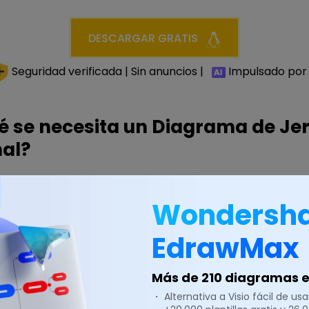
DESCARGAR GRATIS
Seguridad verificada | Sin anuncios |
Impulsado por 
é se necesita un Diagrama de Je
al?
os del diagrama de jerarquía funcional. En primer lugar,
Wondersh
n sistema, es vital contar con un plan detallado. Debe def
unción incluye y cuáles son los componentes. En segundo 
EdrawMax
ar un diagrama de jerarquía funcional para descomponer 
 relaciones jerárquicas entre las funciones y subfuncione
Más de 210 diagramas en
rear un diagrama de jerarquía
・ Alternativa a Visio fácil de usar