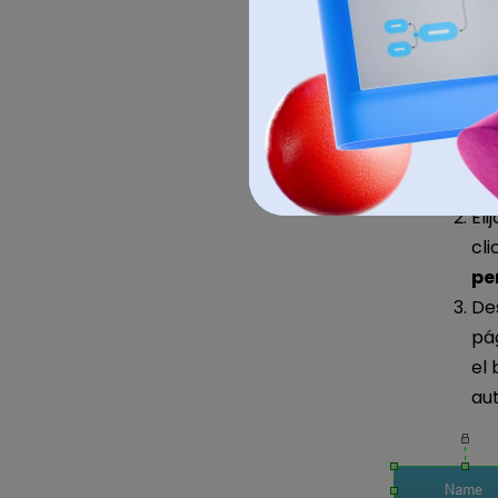
funcion
Con Edraw, d
prefabricada
de jerarquía 
Ab
Eli
cli
pe
Des
pág
el 
au