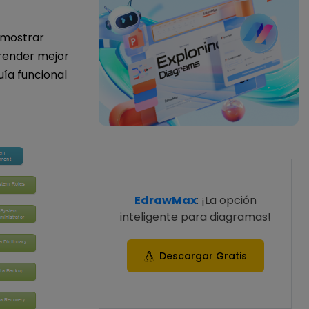
a mostrar
prender mejor
uía funcional
EdrawMax
: ¡La opción
inteligente para diagramas!
Descargar Gratis