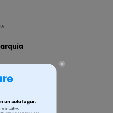
IA
rarquía
 antes de
are
inir cuántas
lugar, se
funciones y
s.
 un solo lugar.
 e intuitiva