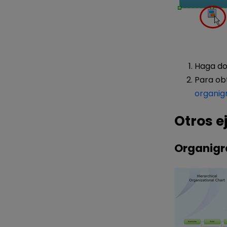
Haga dob
Para obt
organi
Otros e
Organigr