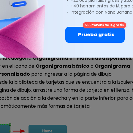
・ +20.000 plantillas gratis y 26
al?
・ +40 herramientas de IA para
・ Integración con Nano Banana
ibujar un diagrama de jerarquía funcional es pan comido
500 tokens de IA gratis
s y funciones de conexión automática, puede terminar u
Prueba gratis
funcional de calidad en solo minutos. Aquí están los pasos
re Edraw.
ja la categoría
Organigrama
en
Plantillas disponibles
c en el icono de
Organigrama básico
o
Organigrama
rsonalizado
para ingresar a la página de dibujo.
de la biblioteca de tarjetas que se encuentra a la izquier
ina de dibujo, arrastre una forma de tarjeta en el lienzo, 
botón de acción a la derecha y en la parte inferior para 
tomáticamente más formas de tarjeta.