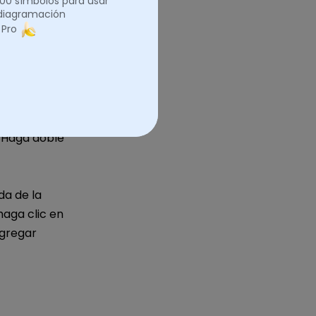
.000 símbolos para usar
 diagramación
 Pro
. Con formas
n diagrama
 básicos:
. Haga doble
da de la
haga clic en
agregar