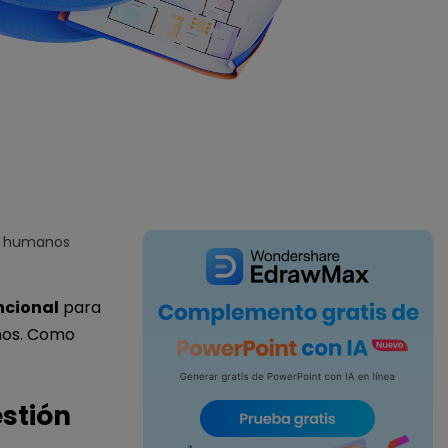
IA de EdrawMind
Creador de IA para
mapa mental.
os humanos
ncional
para
nos. Como
stión