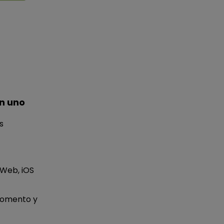
n uno
s
 Web, iOS
momento y