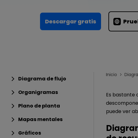
Conocimientos
Para EdrawMax >
Centro de conocimientos
Descargar gratis
Prue
Inicio
Diagr
Diagrama de flujo
Organigramas
Es bastante c
descomponer 
Plano de planta
puede ver ab
Mapas mentales
Diagram
Gráficos