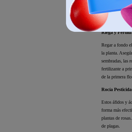
debajo de la supe
rosas más profu
plantas sanas
y
c
Riega y Fertili
Regar a fondo el
la planta. Asegú
sembradas, las r
fertilizante a p
de la primera flo
Rocía Pesticid
Estos áfidos y á
forma más efecti
plantas de rosas
de plagas.