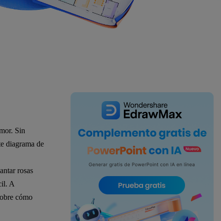
IA de EdrawMind
Creador de IA para
mapa mental.
mor. Sin
te diagrama de
antar rosas
il. A
 sobre cómo