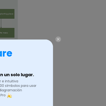
are
 un solo lugar.
 e intuitiva
.000 símbolos para usar
 diagramación
 Pro
ala para rellenar
ímetros por