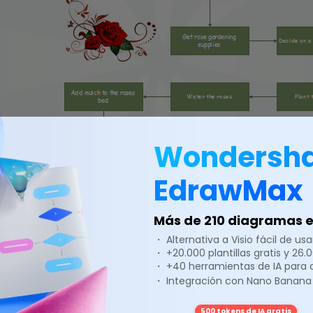
Wondersh
EdrawMax
Más de 210 diagramas en
・ Alternativa a Visio fácil de usar
・ +20.000 plantillas gratis y 26
s
・ +40 herramientas de IA para
・ Integración con Nano Banana
esnuda o la rosa en maceta en la parte superior del montículo. Usa una p
ierra. La unión de los brotes de la rosa debe estar ubicada a unos 5 cent
500 tokens de IA gratis