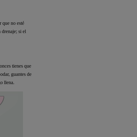
r que no esté
 drenaje; si el
tonces tienes que
 podar, guantes de
o llena.