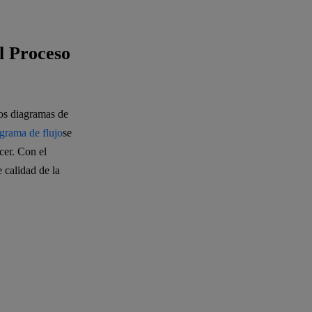
l Proceso
los diagramas de
grama de flujo
se
cer. Con el
 calidad de la