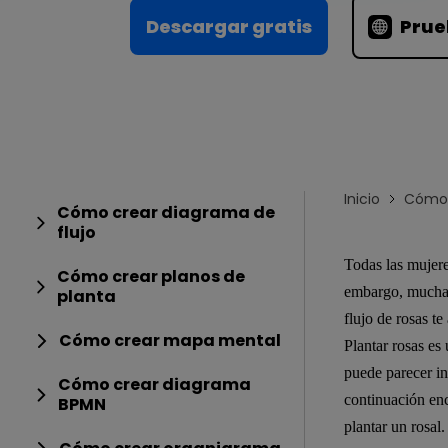
Conocimientos
Para EdrawMax >
Descargar gratis
Prue
Centro de conocimientos
Inicio
Cómo 
Cómo crear diagrama de
flujo
Todas las mujere
Cómo crear planos de
embargo, mucha g
planta
flujo de rosas t
Cómo crear mapa mental
Plantar rosas es
puede parecer in
Cómo crear diagrama
continuación en
BPMN
plantar un rosal.