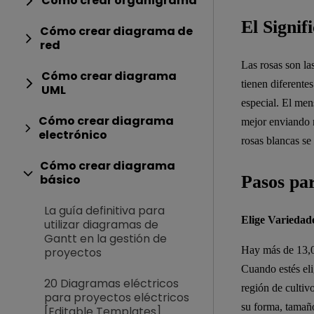
Cómo crear organigrama
El Signif
Cómo crear diagrama de
red
Las rosas son la
Cómo crear diagrama
tienen diferente
UML
especial. El men
Cómo crear diagrama
mejor enviando r
electrónico
rosas blancas se
Cómo crear diagrama
Pasos pa
básico
La guía definitiva para
Elige Variedad
utilizar diagramas de
Gantt en la gestión de
Hay más de 13,00
proyectos
Cuando estés eli
20 Diagramas eléctricos
región de cultivo
para proyectos eléctricos
su forma, tamaño 
[Editable Templates]