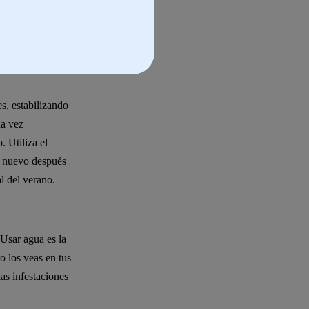
s plantar tus
ómo cultivar
s, estabilizando
na vez
. Utiliza el
de nuevo después
al del verano.
 Usar agua es la
o los veas en tus
as infestaciones