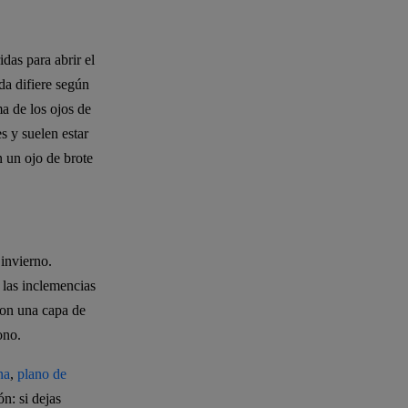
idas para abrir el
da difiere según
ma de los ojos de
s y suelen estar
 un ojo de brote
 invierno.
 las inclemencias
con una capa de
ono.
na
,
plano de
n: si dejas