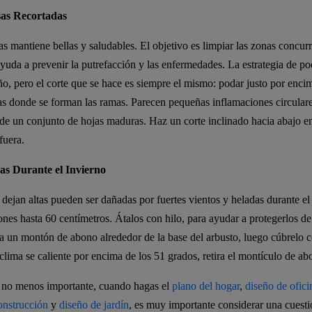
as Recortadas
as mantiene bellas y saludables. El objetivo es limpiar las zonas concurr
ayuda a prevenir la putrefacción y las enfermedades. La estrategia de po
año, pero el corte que se hace es siempre el mismo: podar justo por enci
eas donde se forman las ramas. Parecen pequeñas inflamaciones circulare
de un conjunto de hojas maduras. Haz un corte inclinado hacia abajo en
fuera.
as Durante el Invierno
 dejan altas pueden ser dañadas por fuertes vientos y heladas durante el
ones hasta 60 centímetros. Átalos con hilo, para ayudar a protegerlos de
a un montón de abono alrededor de la base del arbusto, luego cúbrelo 
clima se caliente por encima de los 51 grados, retira el montículo de ab
o no menos importante, cuando hagas el
plano del hogar
,
diseño de ofici
onstrucción
y
diseño de jardín
, es muy importante considerar una cuestió