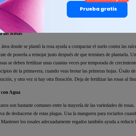
rficie del suelo. Si vives en una región más fría, es posible que necesite
Prueba gratis
ndamente para protegerlas de las bajas temperaturas. Además, aprende
c
ómo cultivar lirios
aquí.
za las Rosas
 área donde se plantó la rosa ayuda a compactar el suelo contra las raíce
rate de ponerla a remojar justo después de que termines de plantarla. U
osas se deben fertilizar unas cuantas veces por temporada de crecimiento
rincipios de la primavera, cuando veas brotar las primeras hojas. Úsalo 
ración, y otra vez si hay otra floración. Deja de fertilizar las rosas al fin
a con Agua
caros son bastante comunes entre la mayoría de las variedades de rosas.
va de deshacerse de estas plagas. Usa la manguera para rociarlos cuand
. Mantener los rosales adecuadamente regados también ayuda a reducir l