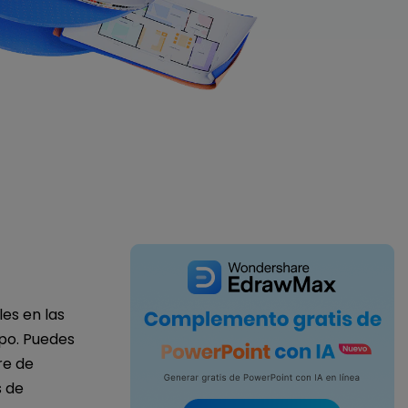
IA de EdrawMind
Creador de IA para
mapa mental.
es en las
mpo. Puedes
re de
s de