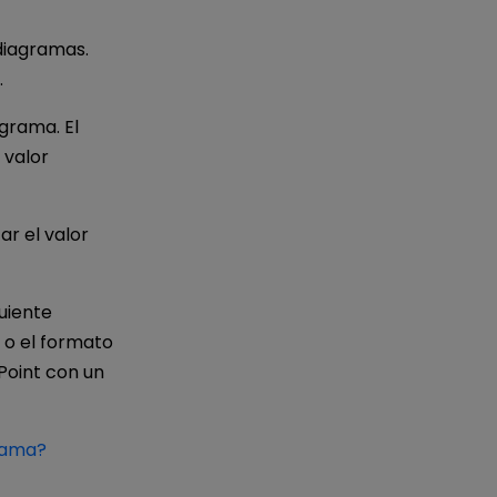
diagramas.
.
agrama. El
 valor
ar el valor
uiente
 o el formato
Point con un
rama?