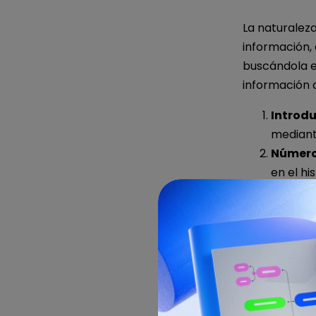
La naturaleza
información,
buscándola en
información d
Introdu
mediant
Número
en el hi
Cuando tu inf
histogramas 
a ahorrar mu
el proceso de
Crea hi