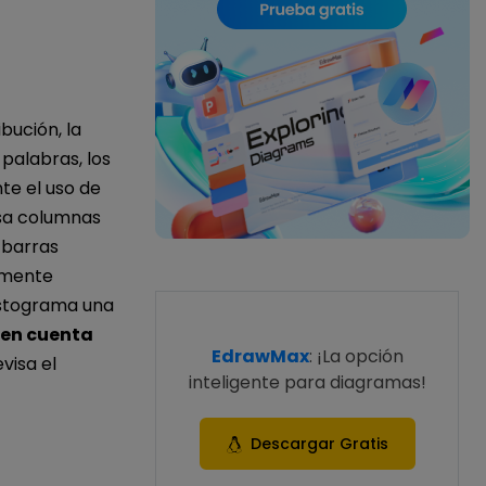
bución, la
palabras, los
te el uso de
usa columnas
 barras
almente
histograma una
 en cuenta
EdrawMax
: ¡La opción
visa el
inteligente para diagramas!
Descargar Gratis