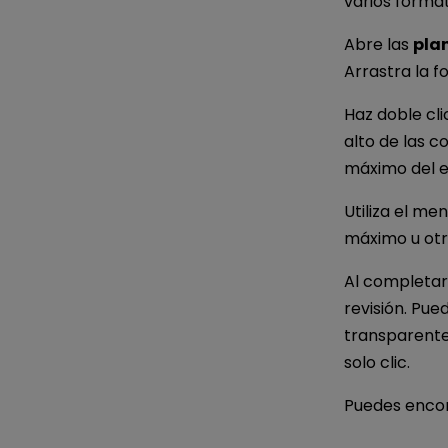
varios format
Abre las
pla
Arrastra la f
Haz doble cli
alto de las 
máximo del e
Utiliza el me
máximo u otr
Al completar
revisión. Pue
transparente
solo clic.
Puedes encon