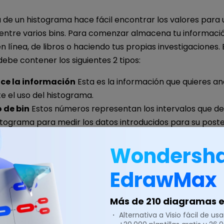
 de un histograma hace fácil encontrar los valores para
 entre varios bins. Para comenzar almacena tu informaci
 línea, de libros o haciendo tus propias investigaciones. 
ebe contener los siguientes 2 tipos:
ce la información
Esta es la información que quieres an
e el uso del histograma.
 de bin
Estos números representan los intervalos que d
stograma para medir los datos introducidos para su poster
ormación esté lista, utiliza
EdrawMax
- una herramienta 
Wondersh
automáticos para construir histogramas en minutos. Te
cho tiempo y energía, ya que tiene muchos pasos autom
EdrawMax
 dibujo.
Más de 210 diagramas en
stogramas con un software de an
・ Alternativa a Visio fácil de usar