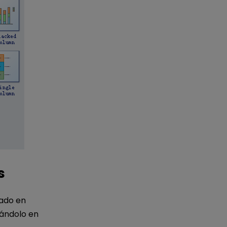
s
zado en
ándolo en