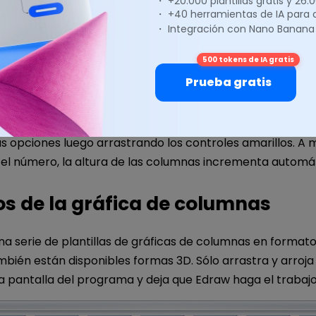
・ +20.000 plantillas gratis y 26
ormación automático
・ +40 herramientas de IA para
・ Integración con Nano Banana
de crear histogramas de forma automática para ti. Tod
500 tokens de IA gratis
indicarle a EdrawMax qué hacer, haciendo clic en el botó
Prueba gratis
ejar que se haga cargo del resto. Edraw automáticamente
tograma (donde iniciar y donde finalizar la línea de númer
ño de QUE (el ancho de cada QUE en la línea de número
s opciones luego arrastrando los controles amarillos. A 
el número, la altura de las columnas incrementa autom
s de la gráfica de columnas
na serie de plantillas de gráficas de columnas en format
bién están disponibles formas 3D. Sólo arrastra y arroja 
 pantalla del programa y deja que Edraw haga el trabajo 