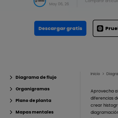
Conocimientos
Compartir artícul
Para EdrawMax >
May 06, 26
Centro de conocimientos
Descargar gratis
Prue
Inicio
Diagr
Diagrama de flujo
Organigramas
Aprovecha al
diferencias d
Plano de planta
crear histog
Mapas mentales
diagramación