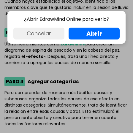
Cuando hayas establecido el objetivo, identifica a los
miembros clave que te gustaría incluir en la sesión de lluvia
de ideas.
¿Abrir EdrawMind Online para verlo?
PASO 3
: Abordar el efecto
Abrir
Cancelar
Utiliza herramientas como
EdrawMind
para crear un
diagrama de espina de pescado y en la cabeza del pez,
registra el «
efecto
». Después, traza una línea directa y
comienza a agregar las causas de manera sencilla.
PASO 4
Agregar categorías
Para comprender de manera más fácil las causas y
subcausas, organiza todas las causas de ese efecto en
distintas categorías. Simultáneamente, trata de identificar
la relación entre esas causas y otras. Esto estimulará el
pensamiento abierto y creativo para tener en cuenta
todos los factores relevantes.