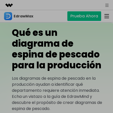
Prueba Ahora
EdrawMax
Productos destacados
Creatividad digital con AIGC
Qué es un
Empresas
Productos
Utilidades
Resumen
diagrama de
Quiénes somos
EdrawMax
Soluciones
Soluciones
Software de diagramas integral
espina de pescado
Para diagramas
Sala de prensa
IA
para la producción
Hot
Diagrama de flujo
Tienda
IA para diagramas
EdrawMax Online
Recursos
Plano de planta
Nuevo
¿Necesitas la versión en línea? Haz clic aquí
Hot
Los diagramas de espina de pescado en la
Diagrama de IA
Soporte
Blog
Diagrama P&ID
producción ayudan a identificar qué
EdrawMind
Soporte
Chat de IA
Nuevo
departamento requiere atención inmediata.
Diagrama UML
Mapas mentales y lluvia de ideas
Artículos
Echa un vistazo a la guía de EdrawMind y
Diagrama de flujo de IA
Guía
Artículos sobre diagramas
Negocios
Para mapas mentales
descubre el propósito de crear diagramas de
Descubre cómo aprovechar nuestras herramientas.
PowerPoint de IA
espina de pescado.
Tendencia
Mapa mental
Para EdrawMax >
Para EdrawMind >