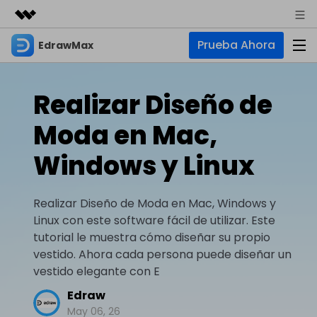
Prueba Ahora
EdrawMax
Productos destacados
Creatividad digital con AIGC
Empresas
Productos
Utilidades
Realizar Diseño de
Resumen
Quiénes somos
EdrawMax
Soluciones
Moda en Mac,
Soluciones
Software de diagramas integral
Para diagramas
Sala de prensa
Windows y Linux
IA
Hot
Diagrama de flujo
Tienda
IA para diagramas
EdrawMax Online
Realizar Diseño de Moda en Mac, Windows y
Recursos
Plano de planta
Nuevo
Hot
¿Necesitas la versión en línea? Haz clic aquí
Linux con este software fácil de utilizar. Este
Diagrama de IA
Soporte
Blog
Diagrama P&ID
tutorial le muestra cómo diseñar su propio
EdrawMind
Soporte
Chat de IA
Nuevo
vestido. Ahora cada persona puede diseñar un
Diagrama UML
Mapas mentales y lluvia de ideas
Artículos
vestido elegante con E
Diagrama de flujo de IA
Guía
Artículos sobre diagramas
Negocios
Para mapas mentales
Edraw
Descubre cómo aprovechar nuestras herramientas.
PowerPoint de IA
May 06, 26
Tendencia
Mapa mental
Para EdrawMax >
Para EdrawMind >