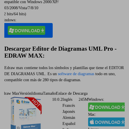
Compatible con Windows 2000/XP/
2003/2008/Vista/7/8/10
(32 bits/64 bits)
Windows:
Descargar Editor de Diagramas UML Pro -
EDRAW MAX:
Edraw max contiene todos los símbolos y plantillas que tiene el EDITOR
DE DIAGRAMAS UML. Es un
software de diagramas
todo en uno,
compatible con más de 280 tipos de diagramas.
Edraw Max
Versión
Idioma
Tamaño
Enlace de Descarga
10.0.2
Inglés
245M
Windows:
Francés
Japonés
Mac:
Alemán
Español