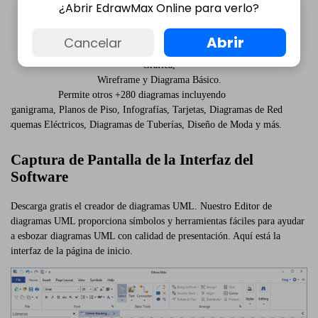
¿Abrir EdrawMax Online para verlo?
Wireframe y Diagrama Básico.
Incluye símbolos y plantillas para el diagrama UML
(Caso de Uso, Clase UML, Secuencia UML, Actividad Uml...)
Abrir
Cancelar
Diagrama ER, Mapa Mental, Diagrama de Flujo, Gráfica de Proyecto,
Gráfica,
Wireframe y Diagrama Básico.
Permite otros +280 diagramas incluyendo
Organigrama, Planos de Piso, Infografías, Tarjetas, Diagramas de Red
Esquemas Eléctricos, Diagramas de Tuberías, Diseño de Moda y más.
Captura de Pantalla de la Interfaz del
Software
Descarga gratis el creador de diagramas UML. Nuestro Editor de
diagramas UML proporciona símbolos y herramientas fáciles para ayudar
a esbozar diagramas UML con calidad de presentación. Aquí está la
interfaz de la página de inicio.