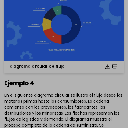
El archivo
eddx
debe abrirse en EdrawMax.
Si aún no lo tienes, puedes descargar
EdrawMax
gratuitamente desde el enlace que se encuentra
a
continuación.
También puedes probar
EdrawMax en línea
gratis desde
el enlace que se encuentra
a continuación.
diagrama circular de flujo
Ejemplo 4
En el siguiente diagrama circular se ilustra el flujo desde las
materias primas hasta los consumidores. La cadena
comienza con los proveedores, los fabricantes, los
distribuidores y los minoristas. Las flechas representan los
flujos de logística y demanda. El diagrama muestra el
proceso completo de la cadena de suministro. Se