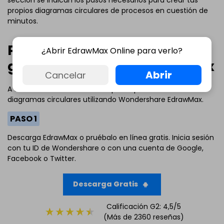
propios diagramas circulares de procesos en cuestión de
minutos.
Parte III. Cómo crear un
¿Abrir EdrawMax Online para verlo?
gráfico circular en EdrawMax
Abrir
Cancelar
A continuación se indican los pasos para elaborar
diagramas circulares utilizando Wondershare EdrawMax.
PASO 1
Descarga EdrawMax o pruébalo en línea gratis. Inicia sesión
con tu ID de Wondershare o con una cuenta de Google,
Haz clic para descargar y utilizar esta plantilla.
Facebook o Twitter.
El archivo
eddx
debe abrirse en EdrawMax.
Si aún no lo tienes, puedes descargar
EdrawMax
gratuitamente desde el enlace que se encuentra
a
Descarga Gratis
continuación.
También puedes probar
EdrawMax en línea
gratis desde
Calificación G2: 4,5/5
el enlace que se encuentra
a continuación.
(Más de 2360 reseñas)