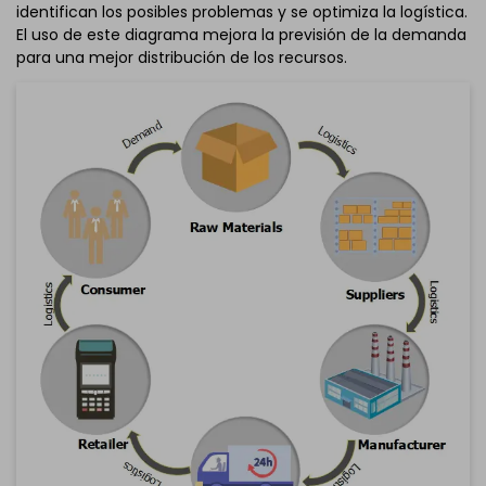
identifican los posibles problemas y se optimiza la logística.
El uso de este diagrama mejora la previsión de la demanda
para una mejor distribución de los recursos.
Haz clic para descargar y utilizar esta plantilla.
El archivo
eddx
debe abrirse en EdrawMax.
Si aún no lo tienes, puedes descargar
EdrawMax
gratuitamente desde el enlace que se encuentra
a
continuación.
También puedes probar
EdrawMax en línea
gratis desde
el enlace que se encuentra
a continuación.