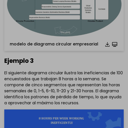
Haz clic para descargar y utilizar esta plantilla.
El archivo
eddx
debe abrirse en EdrawMax.
Si aún no lo tienes, puedes descargar
EdrawMax
gratuitamente desde el enlace que se encuentra
a
continuación.
También puedes probar
EdrawMax en línea
gratis desde
modelo de diagrama circular empresarial
el enlace que se encuentra
a continuación.
Ejemplo 3
El siguiente diagrama circular ilustra las ineficiencias de 100
encuestados que trabajan 8 horas a la semana. Se
compone de cinco segmentos que representan las horas
semanales de 0, 1-5, 6-10, 11-20 y 21-30 horas. El diagrama
identifica los patrones de pérdida de tiempo, lo que ayuda
a aprovechar al máximo los recursos.
Haz clic para descargar y utilizar esta plantilla.