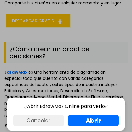
Comparte tus diseños en cualquier momento y en lugar
DESCARGAR GRATIS
¿Cómo crear un árbol de
decisiones?
EdrawMax
es una herramienta de diagramación
especializada que cuenta con varias categorías
específicas del sector; estos tipos de industria incluyen
Edificios y Construcciones, Desarrollo de Software,
Organigrama, Mapa Mental, Diagrama de Flujo, y muchos
más. Cuando eliges un sector para empezar, se carga una
¿Abrir EdrawMax Online para verlo?
biblioteca integrada con todas las formas e iconos
relacionados junto con la plantilla.
Abrir
Cancelar
Paso 1: elige una plantilla de árbol de decisiones