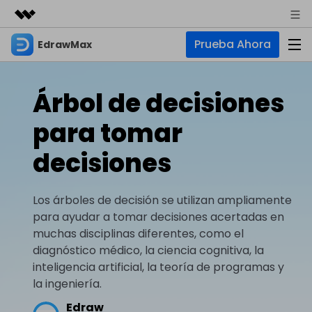
Prueba Ahora
EdrawMax
Productos destacados
Creatividad digital con AIGC
Empresas
Productos
Utilidades
Árbol de decisiones
Resumen
Quiénes somos
EdrawMax
Soluciones
para tomar
Soluciones
Software de diagramas integral
Para diagramas
Sala de prensa
decisiones
IA
Diagrama de flujo
Hot
Tienda
IA para diagramas
EdrawMax Online
Los árboles de decisión se utilizan ampliamente
Recursos
Plano de planta
Nuevo
¿Necesitas la versión en línea? Haz clic aquí
para ayudar a tomar decisiones acertadas en
Diagrama de IA
Hot
Soporte
Blog
Diagrama P&ID
muchas disciplinas diferentes, como el
EdrawMind
Soporte
Chat de IA
Nuevo
diagnóstico médico, la ciencia cognitiva, la
Diagrama UML
Mapas mentales y lluvia de ideas
Artículos
inteligencia artificial, la teoría de programas y
Diagrama de flujo de IA
Guía
Artículos sobre diagramas
Negocios
Para mapas mentales
la ingeniería.
Descubre cómo aprovechar nuestras herramientas.
PowerPoint de IA
Edraw
Tendencia
Mapa mental
Para EdrawMax >
Para EdrawMind >