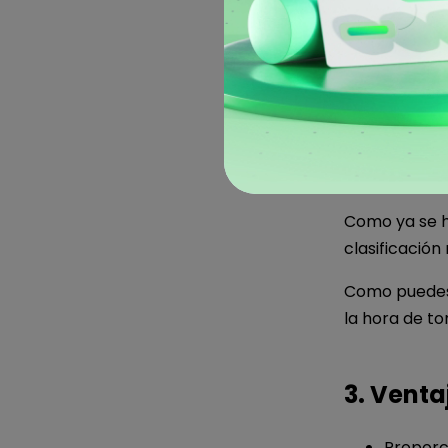
2. Nodos
El proceso re
criterios pue
hasta alcanz
Como ya se ha
clasificación
Como puedes 
la hora de to
3. Venta
Proporc