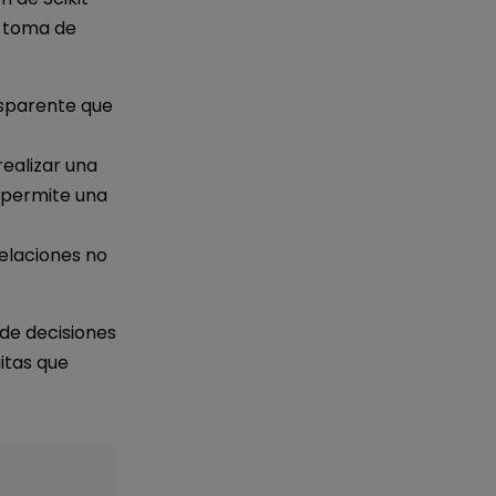
e toma de
nsparente que
realizar una
e permite una
relaciones no
 de decisiones
itas que