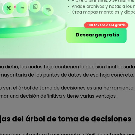
・ +10.000 plantillas, 30+ diseño
・ Añade archivos y notas a los
・ Crea mapas mentales y diapos
 Hoja
500 tokens de IA gratis
Descarga gratis
cursivo continúa hasta que se cumple un criterio de para
den ser cualquier cosa, desde encontrar la solución a un
ar un determinado número de puntos de datos en una hoj
 dicho, los nodos hoja contienen la decisión final basada
 mayoritaria de los puntos de datos de esa hoja concreta.
ver, el árbol de toma de decisiones es una herramienta
mar una decisión definitiva y tiene varias ventajas.
jas del árbol de toma de decisiones
iona una estructura transparente y fácil de entender qu