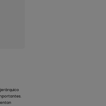
jerárquico
importantes.
sentan