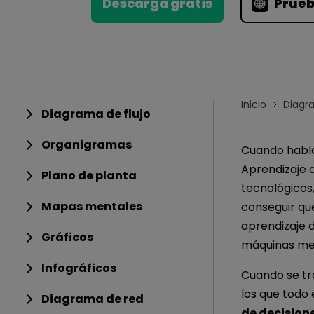
Conocimientos
Descarga gratis
Prueb
Para EdrawMax >
Centro de conocimientos
Inicio
Diagr
Diagrama de flujo
Organigramas
Cuando habla
Aprendizaje d
Plano de planta
tecnológicos,
Mapas mentales
conseguir qu
aprendizaje 
Gráficos
máquinas mej
Infográficos
Cuando se tr
los que todo 
Diagrama de red
de decision