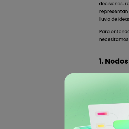
decisiones, r
representan l
lluvia de ideas
Para entende
necesitamos c
1. Nodos
Como la mayo
empiezan en 
en diferentes
valores de la
Una vez crea
internos pru
representan 