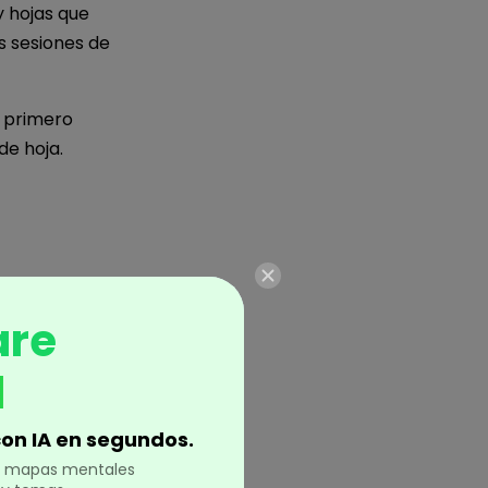
y hojas que
s sesiones de
 primero
de hoja.
ecisiones
e los datos
are
unción de los
d
s nodos
on IA en segundos.
amas
en mapas mentales