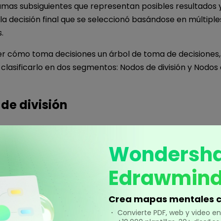
amas subsiguientes que representan posibles resultados 
a decisión final que se seleccionó basándose en múltiple
.
r cómo toma decisiones un árbol de toma de decisiones,
lasificarlo en dos segmentos: Nodos de división y Nodos 
 de división
ría de los modelos jerárquicos, los árboles de toma de d
el nodo raíz y toman decisiones dividiendo repetidament
Wondersh
 subconjuntos más pequeños. Esta división se realiza en f
Edrawmin
s funciones que contienen estos subconjuntos.
dos los subconjuntos, pasamos a los nodos internos. Esto
Crea mapas mentales c
eban funciones específicas (preasignadas), y luego las r
・ Convierte PDF, web y video 
los posibles valores que pueden tomar esas funciones.