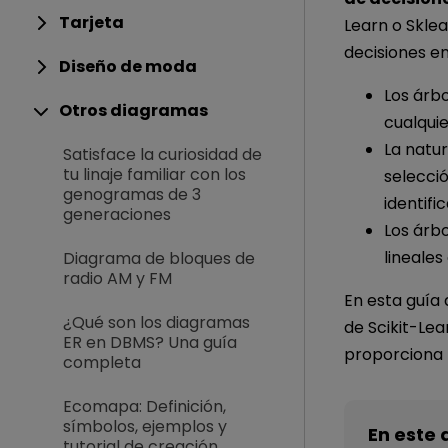
Tarjeta
Learn o Skle
decisiones en
Diseño de moda
Los árb
Otros diagramas
cualqui
La natur
Satisface la curiosidad de
tu linaje familiar con los
selecció
genogramas de 3
identifi
generaciones
Los árbo
lineales
Diagrama de bloques de
radio AM y FM
En esta guía 
¿Qué son los diagramas
de Scikit-Lea
ER en DBMS? Una guía
proporciona
completa
Ecomapa: Definición,
símbolos, ejemplos y
En este 
tutorial de creación