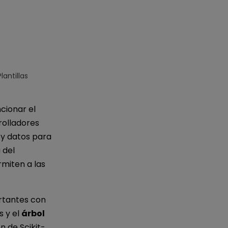
IA de EdrawMind
Creador de IA para
mapa mental.
antillas
cionar el
rolladores
 y datos para
 del
miten a las
rtantes con
s y el
árbol
ón de Scikit-