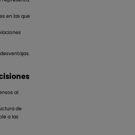
es en las que
elaciones
 desventajas.
cisiones
ensos al
uctura de
le a las