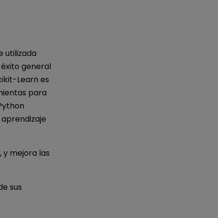
 utilizada
 éxito general
ikit-Learn es
mientas para
 Python
e aprendizaje
, y mejora las
de sus