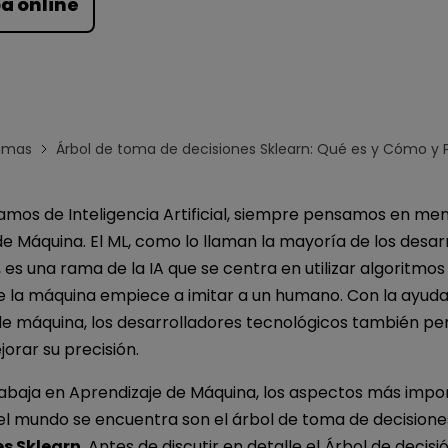
a online
Para EdrawMind >
amas
Árbol de toma de decisiones Sklearn: Qué es y Cómo y Pl
mos de Inteligencia Artificial, siempre pensamos en men
e Máquina. El ML, como lo llaman la mayoría de los desar
 es una rama de la IA que se centra en utilizar algoritmos
e la máquina empiece a imitar a un humano. Con la ayuda
de máquina, los desarrolladores tecnológicos también per
orar su precisión.
abaja en Aprendizaje de Máquina, los aspectos más impo
el mundo se encuentra son el árbol de toma de decisione
es Sklearn
. Antes de discutir en detalle el Árbol de decisi