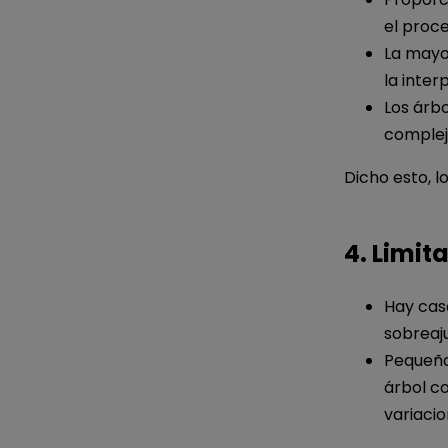
el proce
La mayor
la inter
Los árb
compleja
Dicho esto, l
4. Limit
Hay cas
sobreaju
Pequeño
árbol co
variaci