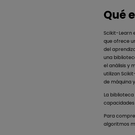
Qué e
Scikit-Learn 
que ofrece un
del aprendiz
una bibliote
el análisis y
utilizan Scik
de máquina y
La biblioteca
capacidades 
Para compren
algoritmos m