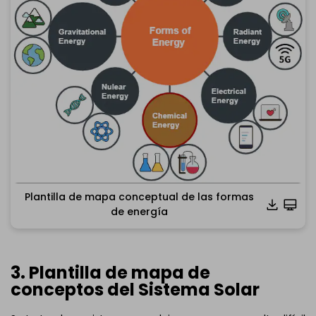
Plantilla de mapa conceptual de las formas
de energía
3. Plantilla de mapa de
conceptos del Sistema Solar
Haz clic para descargar y utilizar esta plantilla.
*El
archivo emmx
debe abrirse en EdrawMind.