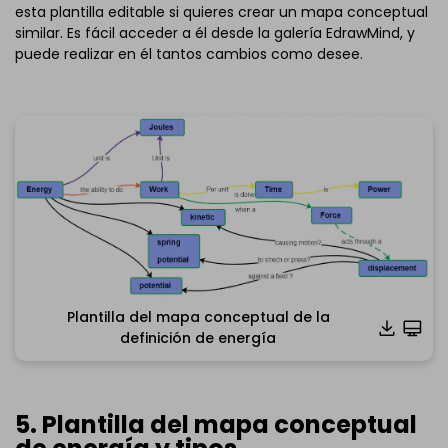
esta plantilla editable si quieres crear un mapa conceptual
similar. Es fácil acceder a él desde la galería EdrawMind, y
puede realizar en él tantos cambios como desee.
Plantilla del mapa conceptual de la
Haz clic para descargar y utilizar esta plantilla.
definición de energía
*El
archivo emmx
debe abrirse en EdrawMind.
Si aún no tienes EdrawMind,
descárgalo
gratis desde
aquí
abajo.
5. Plantilla del mapa conceptual
También puedes descargar
EdrawMind Online
gratis
desde aquí
abajo.