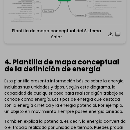
Plantilla de mapa conceptual del Sistema
Haz clic para descargar y utilizar esta plantilla.
Solar
*El
archivo emmx
debe abrirse en EdrawMind.
Si aún no tienes EdrawMind
, descárgalo
gratis desde
aquí
abajo.
También puedes descargar
EdrawMind Online
gratis
4. Plantilla de mapa conceptual
desde aquí
abajo.
de la definición de energía
Esta plantilla presenta información básica sobre la energía,
incluidas sus unidades y tipos. Según este diagrama, la
capacidad de cualquier cosa para realizar algún trabajo se
conoce como energía. Los tipos de energía que destaca
son la energía cinética y la energía potencial. Por ejemplo,
un objeto en movimiento siempre posee energía cinética.
También explica la potencia, es decir, la energía convertida
o el trabajo realizado por unidad de tiempo. Puedes probar