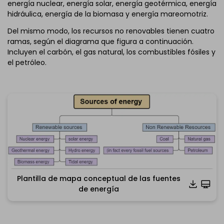
energía nuclear, energía solar, energía geotérmica, energía
hidráulica, energía de la biomasa y energía mareomotriz.
Del mismo modo, los recursos no renovables tienen cuatro
ramas, según el diagrama que figura a continuación.
Incluyen el carbón, el gas natural, los combustibles fósiles y
el petróleo.
Plantilla de mapa conceptual de las fuentes
Haz clic para descargar y utilizar esta plantilla.
de energía
*El
archivo emmx
se tiene que abrir en EdrawMind.
Si aún no tienes EdrawMind
, descárgalo
gratis desde
aquí
abajo.
También puedes descargar
EdrawMind Online
gratis