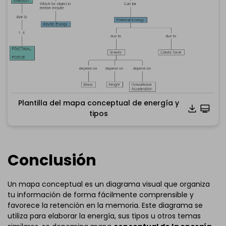
Plantilla del mapa conceptual de energía y
tipos
Haz clic para descargar y utilizar esta plantill
Conclusión
*El
archivo emmx
debe abrirse en EdrawMind.
Si aún no tienes EdrawMind,
descárgalo
gratis desde
aquí
abajo.
Un mapa conceptual es un diagrama visual que organiza
También puedes descargar
EdrawMind Online
gratis
tu información de forma fácilmente comprensible y
desde aquí
abajo.
favorece la retención en la memoria. Este diagrama se
utiliza para elaborar la energía, sus tipos u otros temas