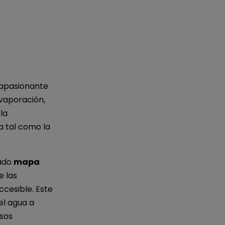
IA de EdrawMind
Creador de IA para
mapa mental.
e apasionante
evaporación,
la
a tal como la
lado
mapa
e las
cesible. Este
el agua a
sos