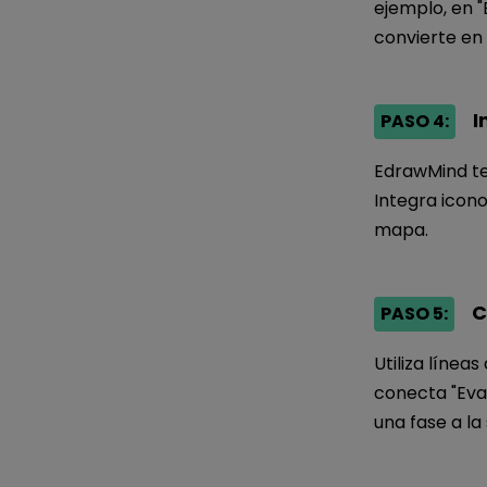
ejemplo, en "
convierte en 
I
PASO 4:
EdrawMind te
Integra icon
mapa.
C
PASO 5:
Utiliza línea
conecta "Eva
una fase a la 