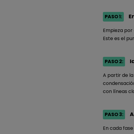
Em
PASO 1:
Empieza por c
Este es el pu
Id
PASO 2:
A partir de l
condensación
con líneas cla
A
PASO 3:
En cada fase 