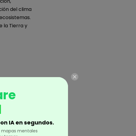
ción,
ción del clima
s ecosistemas.
 la Tierra y
are
una poderosa
ceso: el mapa
d
 y fácil de
ompleto del
on IA en segundos.
en mapas mentales