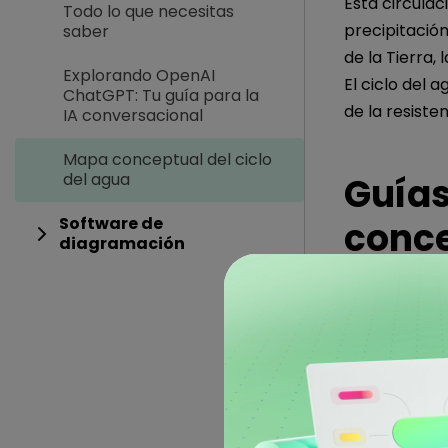
Esta circulac
Todo lo que necesitas
precipitación
saber
de la Tierra,
Explorando OpenAI
El ciclo del 
ChatGPT: Tu guía para la
de la resiste
IA conversacional
Mapa conceptual del ciclo
del agua
Guías
Software de
conce
diagramación
Basándonos e
herramienta 
conceptual.
usar, es una
ciclo del agua