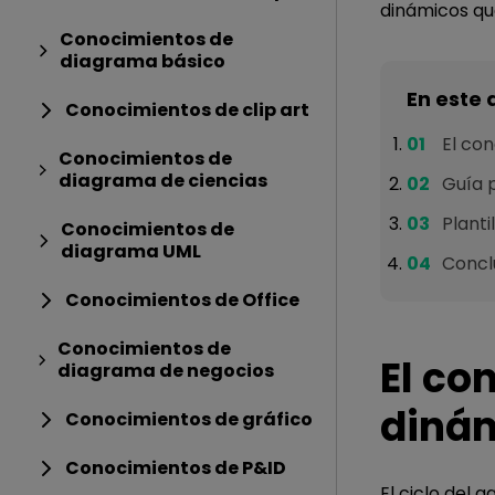
dinámicos que
Conocimientos de
diagrama básico
En este 
Conocimientos de clip art
El con
Conocimientos de
diagrama de ciencias
Guía 
Planti
Conocimientos de
diagrama UML
Concl
Conocimientos de Office
Conocimientos de
El co
diagrama de negocios
diná
Conocimientos de gráfico
Conocimientos de P&ID
El ciclo del 