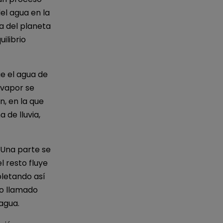
el agua en la
ua del planeta
ilibrio
ue el agua de
 vapor se
n, en la que
 de lluvia,
. Una parte se
l resto fluye
pletando así
so llamado
 agua.