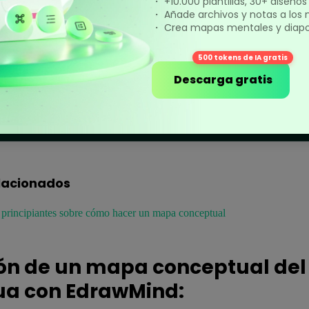
・ +10.000 plantillas, 30+ diseño
・ Añade archivos y notas a los
・ Crea mapas mentales y diapos
500 tokens de IA gratis
Descarga gratis
lacionados
 principiantes sobre cómo hacer un mapa conceptual
ón de un mapa conceptual del 
ua con EdrawMind: