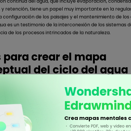
ión continua del agua, que incluye evaporación, condensa
 y retención, tiene un papel muy importante en la regula
 la configuración de los paisajes y el mantenimiento de lo
agua es un testimonio de la interconexión de los sistemas de
ncia de los procesos intrincados de la naturaleza.
 para crear el mapa
ptual del ciclo del agua
Wondersh
n nuestra comprensión del ciclo del agua, analicemos 
que ayuda a visualizar y comprender este intrincado pro
Edrawmin
EdrawMind
, una herramienta de mapas mentales versátil
 plataforma excelente para crear un mapa conceptual c
Crea mapas mentales c
.
・ Convierte PDF, web y video 