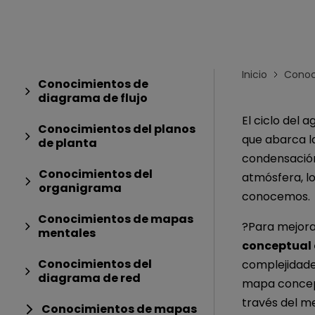
Conocimientos
Para EdrawMax >
Centro de conocimientos
Inicio
Conoc
Conocimientos de
diagrama de flujo
El ciclo del 
Conocimientos del planos
que abarca la
de planta
condensación 
Conocimientos del
atmósfera, lo
organigrama
conocemos.
Conocimientos de mapas
?Para mejora
mentales
conceptual 
Conocimientos del
complejidade
diagrama de red
mapa concept
través del m
Conocimientos de mapas