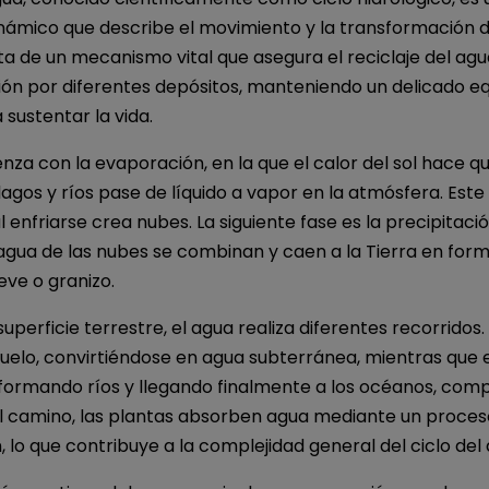
inámico que describe el movimiento y la transformación d
ata de un mecanismo vital que asegura el reciclaje del ag
ción por diferentes depósitos, manteniendo un delicado equ
 sustentar la vida.
enza con la evaporación, en la que el calor del sol hace q
lagos y ríos pase de líquido a vapor en la atmósfera. Este
 enfriarse crea nubes. La siguiente fase es la precipitació
agua de las nubes se combinan y caen a la Tierra en forma
eve o granizo.
 superficie terrestre, el agua realiza diferentes recorridos
l suelo, convirtiéndose en agua subterránea, mientras que e
, formando ríos y llegando finalmente a los océanos, com
r el camino, las plantas absorben agua mediante un proce
, lo que contribuye a la complejidad general del ciclo del