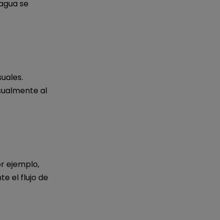
 agua se
uales.
sualmente al
or ejemplo,
 el flujo de