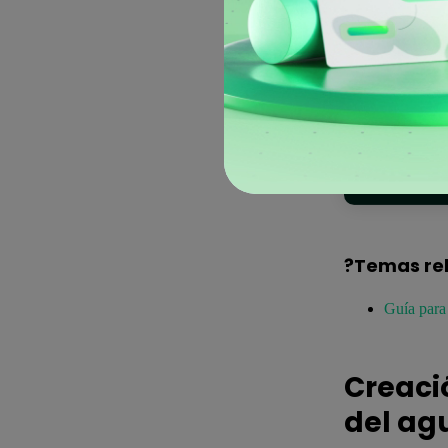
?Temas re
Guía para
Creaci
del ag