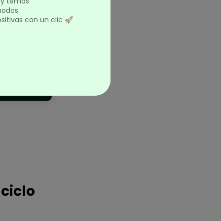
s y temas
 nodos
itivas con un clic 🚀
ciclo