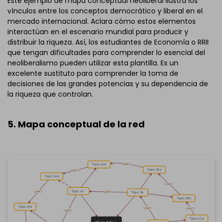
Este ejemplo de mapa conceptual neoliberal ilustra los
vínculos entre los conceptos democrático y liberal en el
Haz clic para descargar y utilizar esta plantilla.
mercado internacional. Aclara cómo estos elementos
*El archivo
emmx
necesita abrirse en EdrawMind.
interactúan en el escenario mundial para producir y
Si aún no tienes EdrawMind, descarga
EdrawMind
gratis
distribuir la riqueza. Así, los estudiantes de Economía o RRII
abajo.
que tengan dificultades para comprender lo esencial del
También puedes probar
EdrawMind Online
gratis
neoliberalismo pueden utilizar esta plantilla. Es un
abajo.
excelente sustituto para comprender la toma de
decisiones de las grandes potencias y su dependencia de
la riqueza que controlan.
5. Mapa conceptual de la red