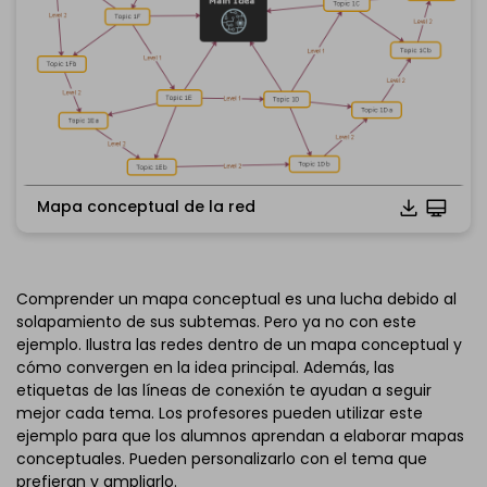
Mapa conceptual de la red
Haz clic para descargar y utilizar esta plantilla.
Comprender un mapa conceptual es una lucha debido al
*El archivo
emmx
necesita abrirse en EdrawMind.
solapamiento de sus subtemas. Pero ya no con este
Si aún no tienes EdrawMind, descarga
EdrawMind
gratis
ejemplo. Ilustra las redes dentro de un mapa conceptual y
abajo.
cómo convergen en la idea principal. Además, las
También puedes probar
EdrawMind Online
gratis
etiquetas de las líneas de conexión te ayudan a seguir
abajo.
mejor cada tema. Los profesores pueden utilizar este
ejemplo para que los alumnos aprendan a elaborar mapas
conceptuales. Pueden personalizarlo con el tema que
prefieran y ampliarlo.