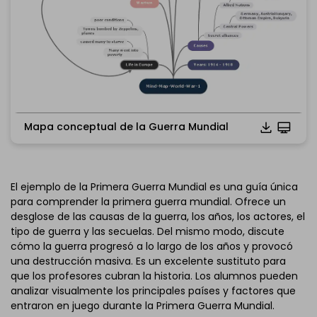
Mapa conceptual de la Guerra Mundial
El ejemplo de la Primera Guerra Mundial es una guía única
para comprender la primera guerra mundial. Ofrece un
Haz clic para descargar y utilizar esta plantilla.
desglose de las causas de la guerra, los años, los actores, el
*El archivo
emmx
necesita abrirse en EdrawMind.
tipo de guerra y las secuelas. Del mismo modo, discute
Si aún no tienes EdrawMind, descarga
EdrawMind
gratis
cómo la guerra progresó a lo largo de los años y provocó
abajo.
una destrucción masiva. Es un excelente sustituto para
También puedes probar
EdrawMind Online
gratis
que los profesores cubran la historia. Los alumnos pueden
abajo.
analizar visualmente los principales países y factores que
entraron en juego durante la Primera Guerra Mundial.