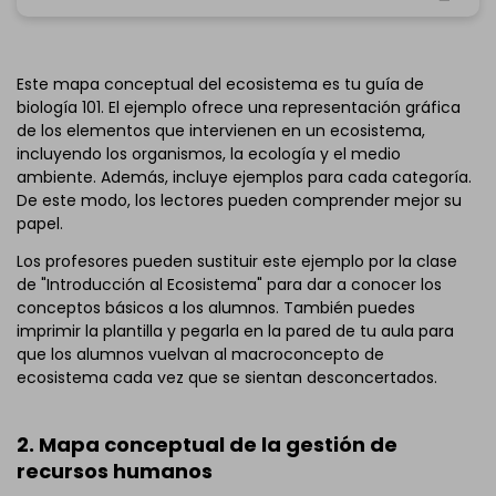
Haz clic para descargar y utilizar esta plantilla.
*El archivo
emmx
necesita abrirse en EdrawMind.
Este mapa conceptual del ecosistema es tu guía de
Si aún no tienes EdrawMind, descarga
EdrawMind
gratis
biología 101. El ejemplo ofrece una representación gráfica
abajo.
de los elementos que intervienen en un ecosistema,
También puedes probar
EdrawMind Online
gratis
incluyendo los organismos, la ecología y el medio
abajo.
ambiente. Además, incluye ejemplos para cada categoría.
De este modo, los lectores pueden comprender mejor su
papel.
Los profesores pueden sustituir este ejemplo por la clase
de "Introducción al Ecosistema" para dar a conocer los
conceptos básicos a los alumnos. También puedes
imprimir la plantilla y pegarla en la pared de tu aula para
que los alumnos vuelvan al macroconcepto de
ecosistema cada vez que se sientan desconcertados.
2. Mapa conceptual de la gestión de
recursos humanos