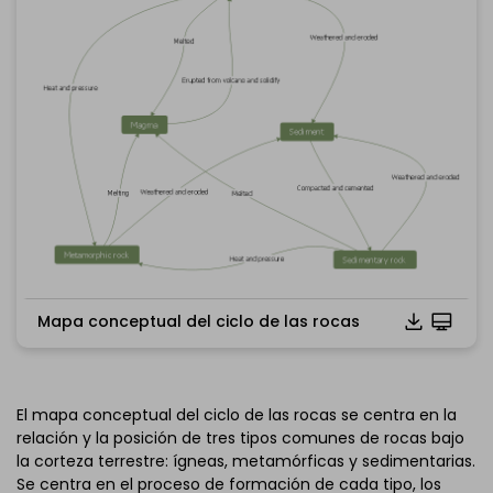
Mapa conceptual del ciclo de las rocas
El mapa conceptual del ciclo de las rocas se centra en la
Haz clic para descargar y utilizar esta plantilla.
relación y la posición de tres tipos comunes de rocas bajo
*El archivo
emmx
necesita abrirse en EdrawMind.
la corteza terrestre: ígneas, metamórficas y sedimentarias.
Si aún no tienes EdrawMind, descarga
EdrawMind
gratis
Se centra en el proceso de formación de cada tipo, los