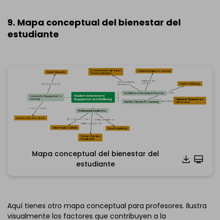
9. Mapa conceptual del bienestar del
estudiante
Mapa conceptual del bienestar del
Haz clic para descargar y utilizar esta plantilla.
estudiante
*El archivo
emmx
necesita abrirse en EdrawMind.
Si aún no tienes EdrawMind, descarga
EdrawMind
gratis
abajo.
También puedes probar
EdrawMind Online
gratis
Aquí tienes otro mapa conceptual para profesores. Ilustra
abajo.
visualmente los factores que contribuyen a la