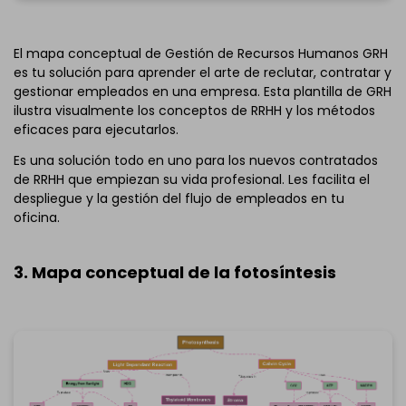
Haz clic para descargar y utilizar esta plantilla.
El mapa conceptual de Gestión de Recursos Humanos GRH
*El archivo
emmx
necesita abrirse en EdrawMind.
es tu solución para aprender el arte de reclutar, contratar y
Si aún no tienes EdrawMind, descarga
EdrawMind
gratis
gestionar empleados en una empresa. Esta plantilla de GRH
abajo.
ilustra visualmente los conceptos de RRHH y los métodos
También puedes probar
EdrawMind Online
gratis
eficaces para ejecutarlos.
abajo.
Es una solución todo en uno para los nuevos contratados
de RRHH que empiezan su vida profesional. Les facilita el
despliegue y la gestión del flujo de empleados en tu
oficina.
3. Mapa conceptual de la fotosíntesis