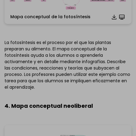
Haz clic para descargar y utilizar esta plantilla.
Mapa conceptual de la fotosíntesis
*El archivo
emmx
necesita abrirse en EdrawMind.
Si aún no tienes EdrawMind, descarga
EdrawMind
gratis
abajo.
También puedes probar
EdrawMind Online
gratis
La fotosíntesis es el proceso por el que las plantas
abajo.
preparan su alimento. El mapa conceptual de la
fotosíntesis ayuda a los alumnos a aprenderla
activamente y en detalle mediante infografías. Describe
las condiciones, reacciones y teorías que subyacen al
proceso. Los profesores pueden utilizar este ejemplo como
tarea para que los alumnos se impliquen eficazmente en
el aprendizaje.
4. Mapa conceptual neoliberal