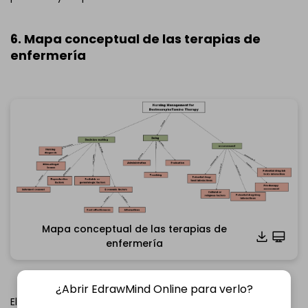
6. Mapa conceptual de las terapias de
enfermería
Mapa conceptual de las terapias de
Haz clic para descargar y utilizar esta plantilla.
enfermería
*El archivo
emmx
necesita abrirse en EdrawMind.
Si aún no tienes EdrawMind, descarga
EdrawMind
gratis
abajo.
¿Abrir EdrawMind Online para verlo?
También puedes probar
EdrawMind Online
gratis
El mapa conceptual de las terapias de enfermería es una