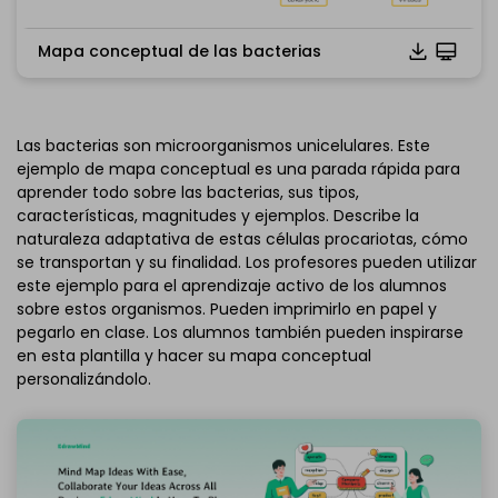
Mapa conceptual de las bacterias
Haz clic para descargar y utilizar esta plantilla.
*El archivo
emmx
necesita abrirse en EdrawMind.
Si aún no tienes EdrawMind, descarga
EdrawMind
gratis
Las bacterias son microorganismos unicelulares. Este
abajo.
ejemplo de mapa conceptual es una parada rápida para
También puedes probar
EdrawMind Online
gratis
aprender todo sobre las bacterias, sus tipos,
abajo.
características, magnitudes y ejemplos. Describe la
naturaleza adaptativa de estas células procariotas, cómo
se transportan y su finalidad. Los profesores pueden utilizar
este ejemplo para el aprendizaje activo de los alumnos
sobre estos organismos. Pueden imprimirlo en papel y
pegarlo en clase. Los alumnos también pueden inspirarse
en esta plantilla y hacer su mapa conceptual
personalizándolo.