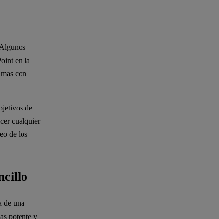
 Algunos
oint en la
ramas con
bjetivos de
acer cualquier
eo de los
cillo
a de una
as potente y