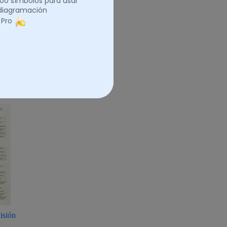
.000 símbolos para usar
 diagramación
 Pro
anigrama de
isión