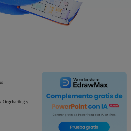
IA de EdrawMind
Creador de IA para
mapa mental.
as
w Orgcharting y