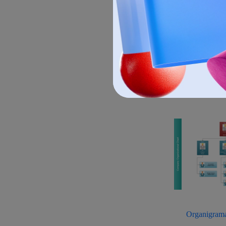
Ejemplos
Los organigramas
matriz, organigr
Organigrama