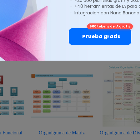
・ +20.000 plantillas gratis y 26
・ +40 herramientas de IA para
・ Integración con Nano Banana
500 tokens de IA gratis
 de Organigramas de Empresas
Prueba gratis
 de empresas tienen cuatro tipos básicos: organigrama funcional, org
ama de división y
organigrama jerárquico
.
 Funcional
Organigrama de Matriz
Organigrama de Div