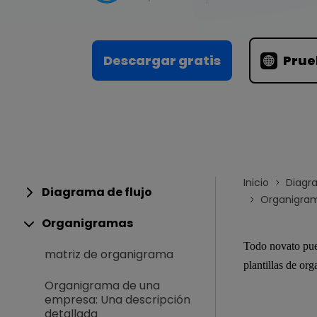
Conocimientos
Para EdrawMax >
Centro de conocimientos
Descargar gratis
Prue
Inicio
Diagr
Diagrama de flujo
Organigram
Organigramas
Todo novato pue
matriz de organigrama
plantillas de org
Organigrama de una
empresa: Una descripción
detallada