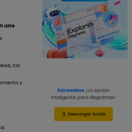
n uno
s
 Web, iOS
momento y
EdrawMax
: ¡La opción
inteligente para diagramas!
Descargar Gratis
IA