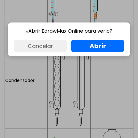
¿Abrir EdrawMax Online para verlo?
Abrir
Cancelar
Condensador