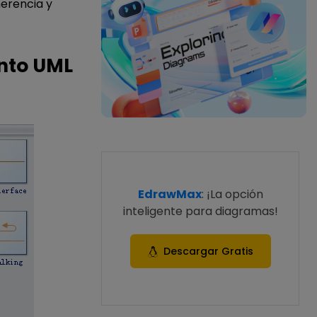
herencia y
nto UML
EdrawMax
: ¡La opción
inteligente para diagramas!
Descargar Gratis