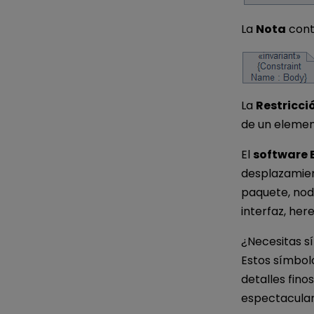
La
Nota
cont
La
Restricci
de un elemen
El
software
desplazamien
paquete, nod
interfaz, her
¿Necesitas s
Estos símbol
detalles fino
espectaculare