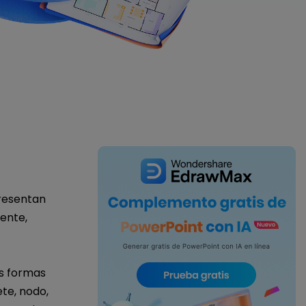
IA de EdrawMind
Creador de IA para
mapa mental.
resentan
ente,
s formas
te, nodo,