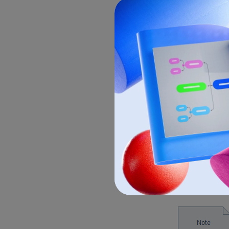
El
Compone
define su co
Las
Interfac
que otros el
implementar
El
Flujo de d
procesan y se