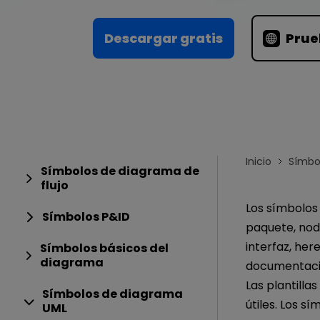
Conocimientos
Para EdrawMax >
Centro de conocimientos
Descargar gratis
Prue
Inicio
Símbo
Símbolos de diagrama de
flujo
Los símbolos
Símbolos P&ID
paquete, nod
interfaz, her
Símbolos básicos del
diagrama
documentacio
Las plantill
Símbolos de diagrama
útiles. Los 
UML