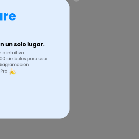
omponente
y requeridas.
are
 un solo lugar.
 e intuitiva
peraciones
.000 símbolos para usar
 diagramación
 Pro
lica cómo se