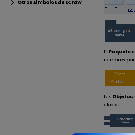
Otros símbolos de Edraw
El
Paquete
s
nombres para
Los
Objetos
clases.