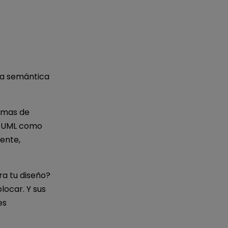
la semántica
amas de
o UML como
ente,
a tu diseño?
locar. Y sus
es