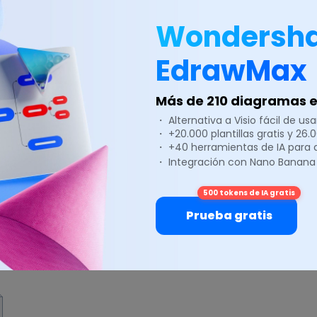
nte
representa una parte modular de un sistema. Un c
mportamiento en términos de interfaces proporcionadas 
Wondersh
EdrawMax
Más de 210 diagramas en
・ Alternativa a Visio fácil de usar
es
son elementos del modelo que definen conjuntos de o
・ +20.000 plantillas gratis y 26
・ +40 herramientas de IA para
ementos del modelo, como clases o componentes, deben
・ Integración con Nano Banana
.
500 tokens de IA gratis
Prueba gratis
atos
es un tipo de arquitectura basada en datos que exp
 transfieren los datos en un sistema.