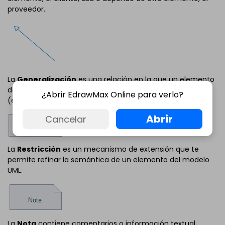
proveedor.
La
Generalización
es una relación en la que un elemento
de modelo (el niño) se basa en otro elemento de modelo
¿Abrir EdrawMax Online para verlo?
(el padre).
Abrir
Cancelar
La
Restricción
es un mecanismo de extensión que te
permite refinar la semántica de un elemento del modelo
UML.
La
Nota
contiene comentarios o información textual.