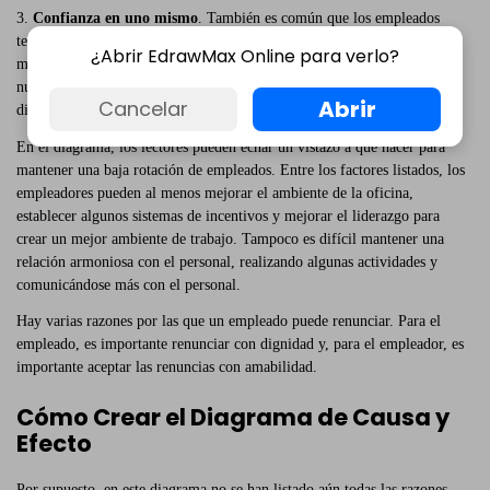
3.
Confianza en uno mismo
. También es común que los empleados
tengan que irse por incompetencia. Puede que le falte confianza en sí
¿Abrir EdrawMax Online para verlo?
mismo para el gran desafío. A veces, puede sentirse difícil de adaptar al
nuevo entorno en un lugar extraño con los compañeros de trabajo de
Abrir
Cancelar
diferentes regiones.
En el diagrama, los lectores pueden echar un vistazo a qué hacer para
mantener una baja rotación de empleados. Entre los factores listados, los
empleadores pueden al menos mejorar el ambiente de la oficina,
establecer algunos sistemas de incentivos y mejorar el liderazgo para
crear un mejor ambiente de trabajo. Tampoco es difícil mantener una
relación armoniosa con el personal, realizando algunas actividades y
comunicándose más con el personal.
Hay varias razones por las que un empleado puede renunciar. Para el
empleado, es importante renunciar con dignidad y, para el empleador, es
importante aceptar las renuncias con amabilidad.
Cómo Crear el Diagrama de Causa y
Efecto
Por supuesto, en este diagrama no se han listado aún todas las razones