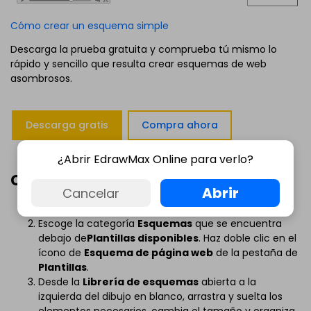
Cómo crear un esquema simple
Descarga la prueba gratuita y comprueba tú mismo lo
rápido y sencillo que resulta crear esquemas de web
asombrosos.
Descarga gratis
Compra ahora
¿Abrir EdrawMax Online para verlo?
Cómo crear un esquema web
Abrir
Cancelar
Abre Edraw.
Escoge la categoría
Esquemas
que se encuentra
debajo de
Plantillas disponibles
. Haz doble clic en el
ícono de
Esquema de página web
de la pestaña de
Plantillas
.
Desde la
Librería de esquemas
abierta a la
izquierda del dibujo en blanco, arrastra y suelta los
elementos necesarios, cambia el tamaño y organiza