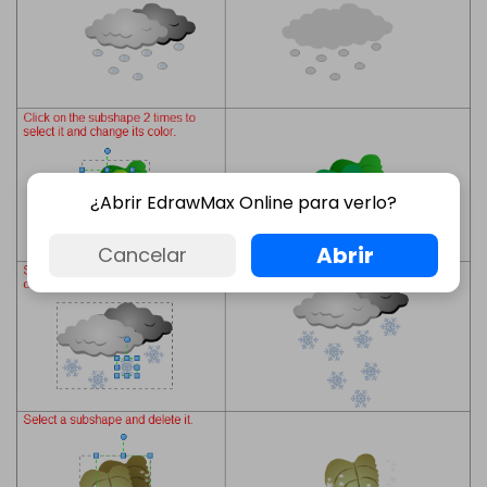
¿Abrir EdrawMax Online para verlo?
Abrir
Cancelar