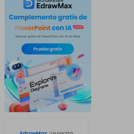
EdrawMax
: ¡La opción