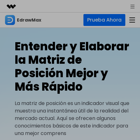
Prueba Ahora
EdrawMax
Productos destacados
Creatividad digital con AIGC
Empresas
Productos
Utilidades
Entender y Elaborar
Resumen
Quiénes somos
EdrawMax
Soluciones
la Matriz de
Soluciones
Software de diagramas integral
Para diagramas
Sala de prensa
Posición Mejor y
IA
Hot
Diagrama de flujo
Más Rápido
Tienda
IA para diagramas
EdrawMax Online
Recursos
Plano de planta
Nuevo
¿Necesitas la versión en línea? Haz clic aquí
Hot
Diagrama de IA
Soporte
Blog
La matriz de posición es un indicador visual que
Diagrama P&ID
EdrawMind
Soporte
Chat de IA
Nuevo
muestra una instantánea útil de la realidad del
Diagrama UML
Mapas mentales y lluvia de ideas
Artículos
mercado actual. Aquí se ofrecen algunos
Diagrama de flujo de IA
Guía
conocimientos básicos de este indicador para
Artículos sobre diagramas
Negocios
Para mapas mentales
Descubre cómo aprovechar nuestras herramientas.
una mejor comprens
PowerPoint de IA
Tendencia
Mapa mental
Para EdrawMax >
Para EdrawMind >