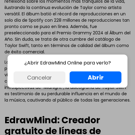
reflexiona sobre los momentos más tranquilos de la vida,
ilustrando la continua evolución de Taylor como artista
versátil. El álbum batió el récord de reproducciones en un
solo día de Spotify con 228 millones de reproducciones tan
pronto como se puso en línea. Además, fue
preseleccionado para el Premio Grammy 2024 al Álbum del
Año. Sin duda, se trata de otra cumbre del catálogo de
Taylor Swift, tanto en términos de calidad del álbum como
de éxito comercial.
La gira "Taylor Swift Eras Tour" se desarrolla en la gran
¿Abrir EdrawMind Online para verlo?
pantalla como un vívido recordatorio del espectacular
viaje que encierra cada álbum. Desde los sinceros
Abrir
Cancelar
comienzos de "Taylor Swift" hasta las reflexiones
introspectivas de "Midnight", la discografía de Taylor Swift
es testimonio de su perdurable influencia en el mundo de
la música, cautivando al público de todas las generaciones.
EdrawMind: Creador
gratuito de líneas de