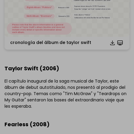
cronología del álbum de taylor swift
Taylor Swift (2006)
El capítulo inaugural de la saga musical de Taylor, este
álbum de debut autotitulado, nos presentó al prodigio del
Haz clic para descargar y utilizar esta plantilla.
country-pop. Temas como "Tim McGraw" y "Teardrops on
*El archivo
emmx
es necesario para abrir EdrawMind.
My Guitar" sentaron las bases del extraordinario viaje que
Si aún no tienes EdrawMind, descarga
EdrawMind
gratis
les esperaba.
abajo.
También puedes probar
EdrawMind en línea
gratis
abajo.
Fearless (2008)