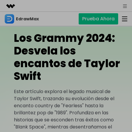
Prueba Ahora
EdrawMax
Productos destacados
Creatividad digital con AIGC
Los Grammy 2024:
Empresas
Productos
Utilidades
Resumen
Desvela los
Quiénes somos
EdrawMax
Soluciones
Soluciones
Software de diagramas integral
encantos de Taylor
Para diagramas
Sala de prensa
IA
Swift
Hot
Diagrama de flujo
Tienda
IA para diagramas
EdrawMax Online
Recursos
Plano de planta
Nuevo
Hot
¿Necesitas la versión en línea? Haz clic aquí
Este artículo explora el legado musical de
Diagrama de IA
Soporte
Blog
Diagrama P&ID
Taylor Swift, trazando su evolución desde el
EdrawMind
Soporte
Chat de IA
Nuevo
encanto country de "Fearless" hasta la
Diagrama UML
Mapas mentales y lluvia de ideas
Artículos
brillantez pop de "1989". Profundiza en las
Diagrama de flujo de IA
Guía
Artículos sobre diagramas
Negocios
Para mapas mentales
historias que se esconden tras éxitos como
Descubre cómo aprovechar nuestras herramientas.
PowerPoint de IA
"Blank Space", mientras desentrañamos el
Tendencia
Mapa mental
Para EdrawMax >
Para EdrawMind >