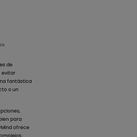
IA de EdrawMind
Creador de IA para
mapa mental.
sos
les de
 evitar
na fantástica
cto o un
pciones,
bien para
wMind ofrece
omplejos.