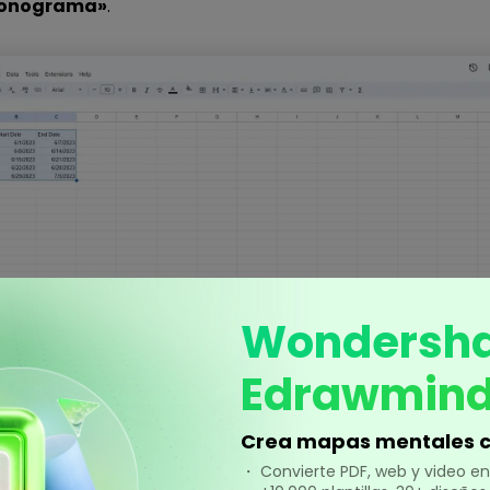
cronograma»
.
Wondersh
Edrawmin
a:
indica el tiempo en varios días o en formato de horas, 
Crea mapas mentales c
ndos.
・ Convierte PDF, web y video 