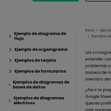
Conocimientos
Para EdrawMax >
Centro de conocimientos
Inicio
Ejemp
Ejemplo de diagrama de
Plantillas 
flujo
Ejemplo de organigrama
Los cronogram
entender con
Ejemplos de tarjeta
problemas co
Ejemplos de formularios
manera de ma
miembro del 
Ejemplos de diagramas de
bases de datos
¿Pero te pre
Google Shee
Ejemplos de diagramas
eléctricos
quienes prefi
más opciones