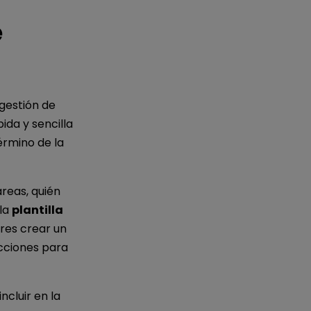
e
gestión de
da y sencilla
término de la
reas, quién
 la
plantilla
res crear un
cciones para
ncluir en la