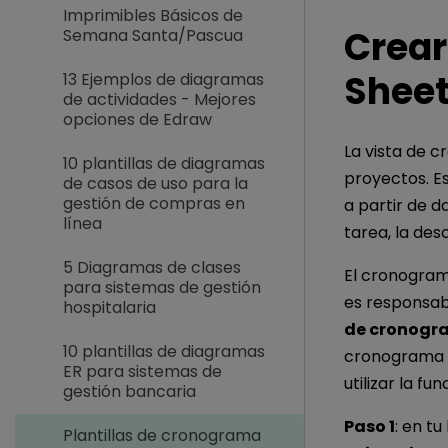
Imprimibles Básicos de
Crear
Semana Santa/Pascua
Shee
13 Ejemplos de diagramas
de actividades - Mejores
opciones de Edraw
La vista de c
10 plantillas de diagramas
proyectos. E
de casos de uso para la
gestión de compras en
a partir de d
línea
tarea, la des
5 Diagramas de clases
El cronogram
para sistemas de gestión
es responsabl
hospitalaria
de cronogr
10 plantillas de diagramas
cronograma u
ER para sistemas de
utilizar la f
gestión bancaria
Paso 1
: en tu
Plantillas de cronograma