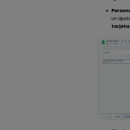
Persona
un ajus
tarjeta