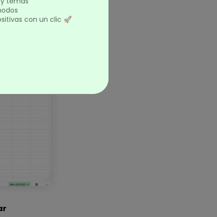
s y temas
 nodos
itivas con un clic 🚀
ego
ar