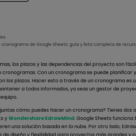
Para EdrawMind >
los
de cronograma de Google Sheets: guía y lista completa de recur
as, los plazos y las dependencias del proyecto son fáci
 cronogramas. Con un cronograma se puede planificar y
n los plazos. Hacer esto a través de un cronograma es u
ntener a todos informados, ya seas un gestor de proye
equipo.
guntas cómo puedes hacer un cronograma? Tienes dos o
ts y
Wondershare EdrawMind
. Google Sheets funciona 
eren una solución basada en la nube. Por otro lado, Edra
 de diseño y flexibilidad para proyectos más grandes y c