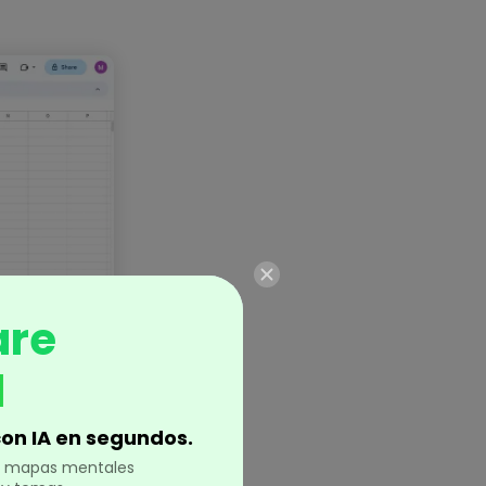
are
d
minutos y
on IA en segundos.
en mapas mentales