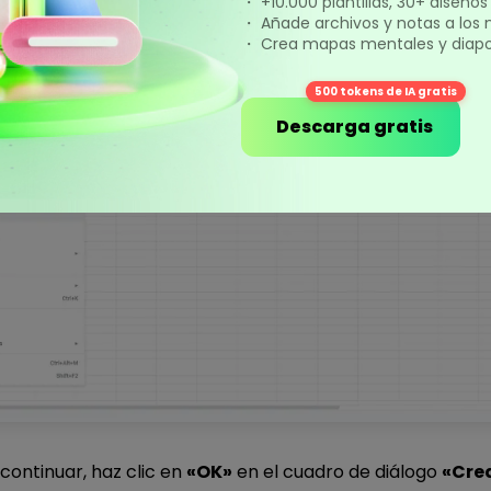
・ +10.000 plantillas, 30+ diseño
・ Añade archivos y notas a los
・ Crea mapas mentales y diapos
clic en
«Insertar»
en el panel de navegación superior y lu
Cronograma»
.
500 tokens de IA gratis
Descarga gratis
 continuar, haz clic en
«OK»
en el cuadro de diálogo
«Cre