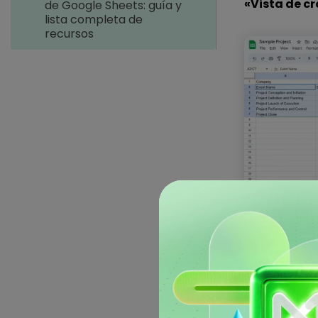
«Vista de 
de Google Sheets: guía y
lista completa de
recursos
Not
segu