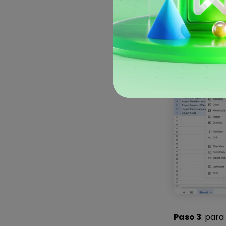
Paso 2
: haz 
selecciona
«
Paso 3
: para