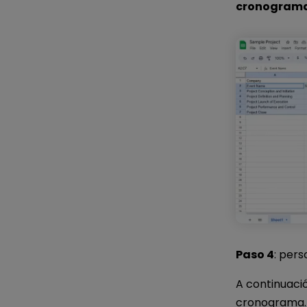
cronogram
Paso 4
: pers
A continuaci
cronograma.