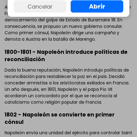
Abrir
Cancelar
Al recibir informes sobre el levantamiento y la agitación en
Francia, Napoleón regresó a París. Consiguió urdir el
derrocamiento del golpe de Estado de Buramaire 18. En
consecuencia, se propuso un nuevo gobierno consular.
Como primer cónsul, Napoleón dirige una campaña y
derrota a Austria en la batalla de Marengo.
1800-1801 - Napoleón introduce políticas de
reconciliación
Dada la buena reputación, Napoleón introdujo políticas de
reconciliación para restablecer la paz en el país. Decidió
conceder amnistías a los aristócratas exiliados en Francia.
Un año después, en 1801, Napoleón y el papa Pío VII
acordaron un concordato por el que se reconocía al
catolicismo como religión popular de Francia.
1802 - Napoleón se convierte en primer
cónsul
Napoleón envía una unidad del ejército para controlar Saint