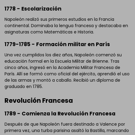
1778 - Escolarización
Napoleón realizó sus primeros estudios en la Francia
continental. Dominaba la lengua francesa y destacaba en
asignaturas como Matemáticas e Historia.
1779-1785 - Formación militar en París
Haz clic para descargar y utilizar esta plantilla.
El archivo
eddx
necesita ser abierto en EdrawMax.
Una vez cumplidos los diez años, Napoleón comenzó su
Si aún no cuentas con
EdrawMax
, puedes descargarlo
educación formal en la Escuela Militar de Brienne. Tras
gratis desde
abajo.
cinco años, ingresó en la Academia Militar Francesa de
También puedes probar
EdrawMax Online
gratis desde
París. Allí se formó como oficial del ejército, aprendió el uso
abajo.
de las armas y montó a caballo. Recibió un diploma de
graduado en 1785.
Revolución Francesa
1789 - Comienza la Revolución Francesa
Después de que Napoleón fuera destinado a Valence por
primera vez, una turba parisina asaltó la Bastilla, marcando