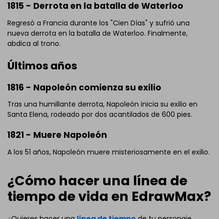
1815 - Derrota en la batalla de Waterloo
Regresó a Francia durante los "Cien Días" y sufrió una
nueva derrota en la batalla de Waterloo. Finalmente,
abdica al trono.
Últimos años
1816 - Napoleón comienza su exilio
Tras una humillante derrota, Napoleón inicia su exilio en
Santa Elena, rodeado por dos acantilados de 600 pies.
1821 - Muere Napoleón
A los 51 años, Napoleón muere misteriosamente en el exilio.
Haz clic para descargar y utilizar esta plantilla.
El archivo
eddx
debe abrirse en EdrawMax.
¿Cómo hacer una línea de
Si aún no tienes
EdrawMax
, puedes descargarlo gratis
tiempo de vida en EdrawMax?
desde
abajo.
También puedes probar
EdrawMax Online
gratis desde
abajo.
¿Quieres hacer una
línea de tiempo
de tu personaje