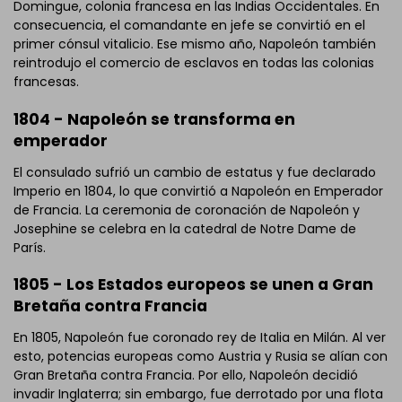
Domingue, colonia francesa en las Indias Occidentales. En
consecuencia, el comandante en jefe se convirtió en el
primer cónsul vitalicio. Ese mismo año, Napoleón también
reintrodujo el comercio de esclavos en todas las colonias
francesas.
1804 - Napoleón se transforma en
emperador
El consulado sufrió un cambio de estatus y fue declarado
Imperio en 1804, lo que convirtió a Napoleón en Emperador
Haz clic para descargar y utilizar esta plantilla.
de Francia. La ceremonia de coronación de Napoleón y
El archivo
eddx
debe abrirse en EdrawMax.
Josephine se celebra en la catedral de Notre Dame de
Si aún no tienes
EdrawMax
, puedes descargarlo gratis
París.
desde
abajo.
También puedes probar
EdrawMax Online
gratis desde
1805 - Los Estados europeos se unen a Gran
abajo.
Bretaña contra Francia
En 1805, Napoleón fue coronado rey de Italia en Milán. Al ver
esto, potencias europeas como Austria y Rusia se alían con
Gran Bretaña contra Francia. Por ello, Napoleón decidió
invadir Inglaterra; sin embargo, fue derrotado por una flota