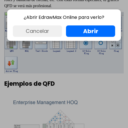
QFD se verá más profesional.
¿Abrir EdrawMax Online para verlo?
Abrir
Cancelar
Ejemplos de QFD