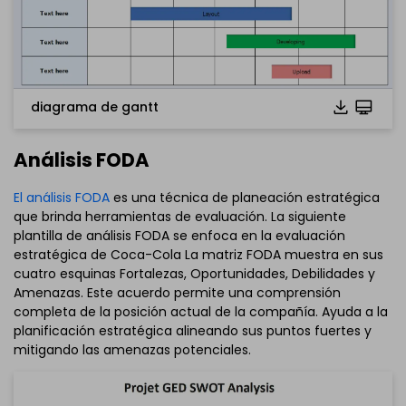
También puedes probar
EdrawMax en línea
gratis desde
el enlace que se encuentra
a continuación.
diagrama de gantt
Análisis FODA
El análisis FODA
es una técnica de planeación estratégica
que brinda herramientas de evaluación. La siguiente
plantilla de análisis FODA se enfoca en la evaluación
estratégica de Coca-Cola La matriz FODA muestra en sus
cuatro esquinas Fortalezas, Oportunidades, Debilidades y
Amenazas. Este acuerdo permite una comprensión
completa de la posición actual de la compañía. Ayuda a la
planificación estratégica alineando sus puntos fuertes y
mitigando las amenazas potenciales.
Haz clic para descargar y utilizar esta plantilla.
El archivo
eddx
debe abrirse en EdrawMax.
Si aún no lo tienes, puedes descargar
EdrawMax