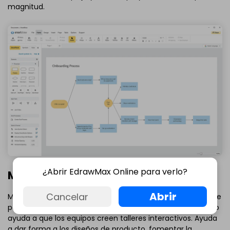
magnitud.
¿Abrir EdrawMax Online para verlo?
Miro
Abrir
Cancelar
Miro es una plataforma de colaboración visual en línea que
permite colaborar con distintos equipos. Su lienzo ilimitado
ayuda a que los equipos creen talleres interactivos. Ayuda
a dar forma a los diseños de producto, fomentar la