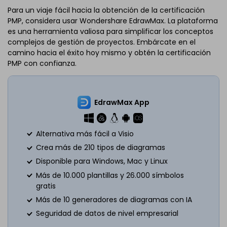
Para un viaje fácil hacia la obtención de la certificación
Haz clic para descargar y utilizar esta plantilla.
PMP, considera usar Wondershare EdrawMax. La plataforma
El archivo
eddx
debe abrirse en EdrawMax.
es una herramienta valiosa para simplificar los conceptos
Si aún no lo tienes, puedes descargar
EdrawMax
complejos de gestión de proyectos. Embárcate en el
gratuitamente desde el enlace que se encuentra
a
camino hacia el éxito hoy mismo y obtén la certificación
continuación.
PMP con confianza.
También puedes probar
EdrawMax en línea
gratis desde
el enlace que se encuentra
a continuación.
EdrawMax App
Alternativa más fácil a Visio
Crea más de 210 tipos de diagramas
Disponible para Windows, Mac y Linux
Más de 10.000 plantillas y 26.000 símbolos
gratis
Más de 10 generadores de diagramas con IA
Seguridad de datos de nivel empresarial