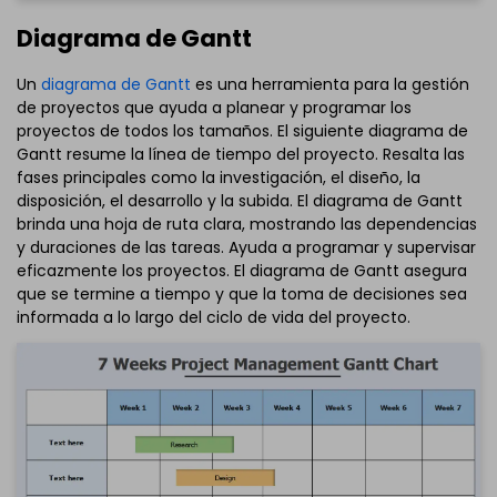
Diagrama de Gantt
Un
diagrama de Gantt
es una herramienta para la gestión
de proyectos que ayuda a planear y programar los
proyectos de todos los tamaños. El siguiente diagrama de
Gantt resume la línea de tiempo del proyecto. Resalta las
fases principales como la investigación, el diseño, la
disposición, el desarrollo y la subida. El diagrama de Gantt
brinda una hoja de ruta clara, mostrando las dependencias
y duraciones de las tareas. Ayuda a programar y supervisar
eficazmente los proyectos. El diagrama de Gantt asegura
que se termine a tiempo y que la toma de decisiones sea
informada a lo largo del ciclo de vida del proyecto.
Haz clic para descargar y utilizar esta plantilla.
El archivo
eddx
debe abrirse en EdrawMax.
Si aún no lo tienes, puedes descargar
EdrawMax
gratuitamente desde el enlace que se encuentra
a
continuación.