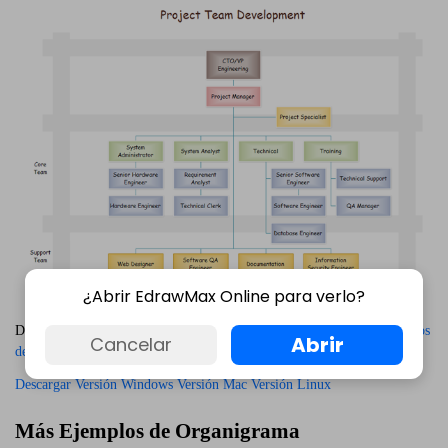
¿Abrir EdrawMax Online para verlo?
Descarga Gratis el Software de Organigramas y Mira Todos los
Ejemplos
Abrir
Cancelar
de Organigramas
Descargar Versión Windows
Versión Mac
Versión Linux
Más Ejemplos de Organigrama