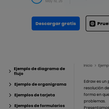
Conocimientos
May 19, 26
Para EdrawMax >
Centro de conocimientos
Descargar gratis
Prue
Inicio
Ejemp
Ejemplo de diagrama de
flujo
Edraw es un 
Ejemplo de organigrama
resolución d
forma en que 
Ejemplos de tarjeta
problemas.
Ejemplos de formularios
Presentamos