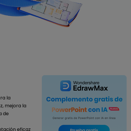
IA de EdrawMind
Creador de IA para
mapa mental.
ra la
, mejora la
a de
ntación eficaz