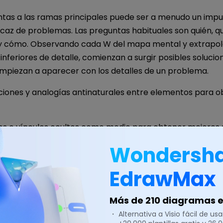
tas a las ramas principales puede ser a menudo un impul
icaz de problemas. Las preguntas habituales son quién, q
y cómo. Observando cada W del mapa mental y extrapo
 inferiores de detalle, comienzan a surgir posibles solucion
mpiezan a aparecer con los detalles de un problema.
ciones y analogías antinaturales entre elementos para 
os o vínculos ocultos como medio para obtener mejores s
Wondersh
herramienta de pensamiento que te permite identificar l
a de forma clara y visual.
EdrawMax
para descargar gratuitamente Mind Map Freeware y ver 
n, podrás utilizar las plantillas integradas para crear y p
Más de 210 diagramas en
orma fácil y rápida.
・ Alternativa a Visio fácil de usar