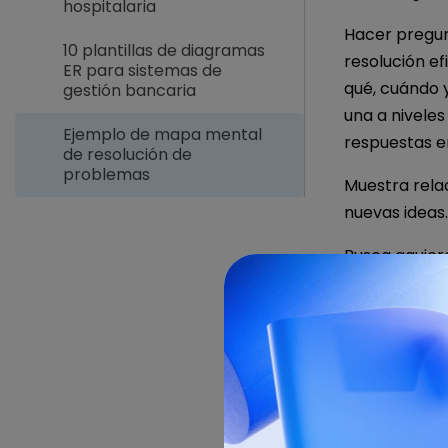
hospitalaria
Hacer pregun
10 plantillas de diagramas
resolución ef
ER para sistemas de
qué, cuándo 
gestión bancaria
una a niveles
Ejemplo de mapa mental
respuestas e
de resolución de
problemas
Muestra rela
nuevas ideas.
Busca agujer
Es una gran 
de tu problem
Haz clic
aquí
A continuació
decisión de f