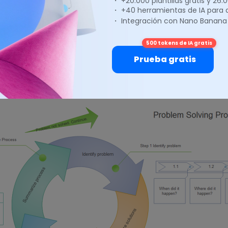
・ +20.000 plantillas gratis y 26
・ +40 herramientas de IA para
entas visuales para la resolució
・ Integración con Nano Banana
mas
500 tokens de IA gratis
Prueba gratis
ás herramientas visuales útiles para la resolución de pr
tus ideas, te resultará más fácil encontrar las soluciones.