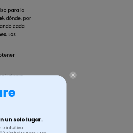
so para la
ué, dónde, por
lando cada
es. Las
obtener
oluciones.
are
os elementos
los ejemplos.
resentar tu
 un solo lugar.
 e intuitiva