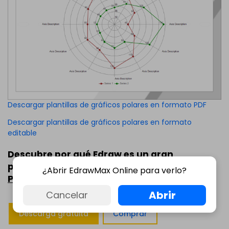
Descargar plantillas de gráficos polares en formato PDF
Descargar plantillas de gráficos polares en formato
editable
Descubre por qué Edraw es un gran
programa para crear gráficos polares.
¿Abrir EdrawMax Online para verlo?
Prueba Edraw GRATIS
.
Abrir
Cancelar
Descarga gratuita
Comprar